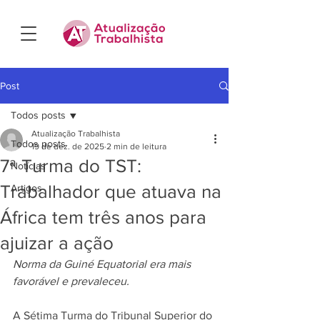
Post
Todos posts
Atualização Trabalhista
Todos posts
19 de dez. de 2025
2 min de leitura
7ª Turma do TST:
Notícias
Trabalhador que atuava na
Artigos
África tem três anos para
ajuizar a ação
Norma da Guiné Equatorial era mais 
favorável e prevaleceu.
A Sétima Turma do Tribunal Superior do 