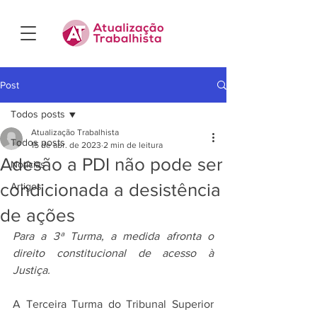
Post
Todos posts
Atualização Trabalhista
Todos posts
15 de abr. de 2023
2 min de leitura
Adesão a PDI não pode ser
Notícias
condicionada a desistência
Artigos
de ações
Para a 3ª Turma, a medida afronta o 
direito constitucional de acesso à 
Justiça.
A Terceira Turma do Tribunal Superior 