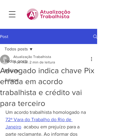
Post
Todos posts
Atualização Trabalhista
Todos posts
9 de mar.
2 min de leitura
Advogado indica chave Pix
Notícias
errada em acordo
Artigos
trabalhista e crédito vai
para terceiro
Um acordo trabalhista homologado na 
72ª Vara do Trabalho do Rio de 
Janeiro
  acabou em prejuízo para a 
parte reclamante. Ao informar dos 