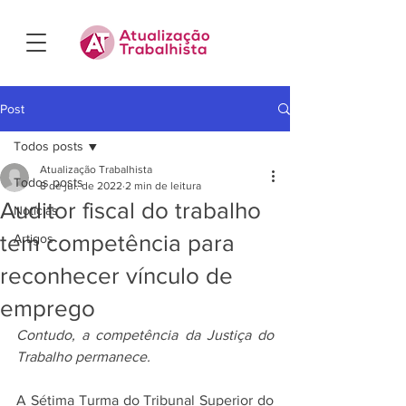
Post
Todos posts
Atualização Trabalhista
Todos posts
8 de jul. de 2022
2 min de leitura
Auditor fiscal do trabalho
Notícias
tem competência para
Artigos
reconhecer vínculo de
emprego
Contudo, a competência da Justiça do 
Trabalho permanece.
A Sétima Turma do Tribunal Superior do 