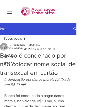
Post
Todos posts
Atualização Trabalhista
Todos posts
10 de nov. de 2021
2 min de leitura
Banco é condenado por
Notícias
não colocar nome social de
Artigos
transexual em cartão
Indenização por danos morais foi fixada 
em R$ 10 mil.
Banco foi condenado a pagar danos 
morais, no valor de R$ 10 mil, a uma 
cliente, vítima de discriminação, que 