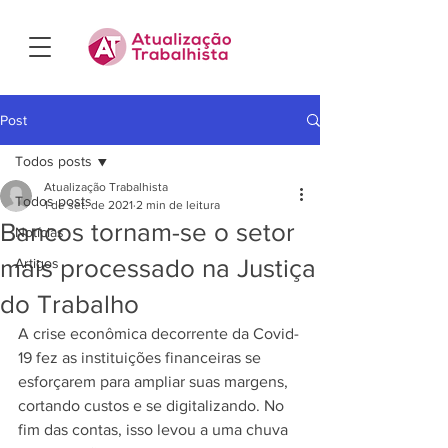
Post
Todos posts
Atualização Trabalhista
Todos posts
1 de set. de 2021
2 min de leitura
Bancos tornam-se o setor
Notícias
mais processado na Justiça
Artigos
do Trabalho
A crise econômica decorrente da Covid-
19 fez as instituições financeiras se 
esforçarem para ampliar suas margens, 
cortando custos e se digitalizando.
No 
fim das contas, isso levou a uma chuva 