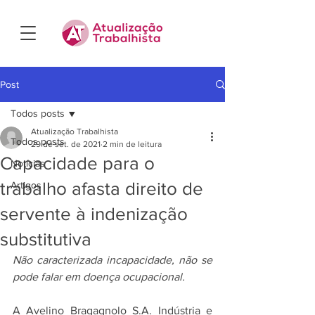
Post
Todos posts
Atualização Trabalhista
Todos posts
29 de set. de 2021
2 min de leitura
Capacidade para o
Notícias
trabalho afasta direito de
Artigos
servente à indenização
substitutiva
Não caracterizada incapacidade, não se 
pode falar em doença ocupacional. 
A Avelino Bragagnolo S.A. Indústria e 