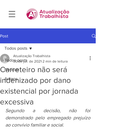
Post
Todos posts
Atualização Trabalhista
Todos posts
30 de jul. de 2021
2 min de leitura
Carreteiro não será
Notícias
indenizado por dano
Artigos
existencial por jornada
excessiva
Segundo a decisão, não foi 
demonstrado pelo empregado prejuízo 
ao convívio familiar e social.