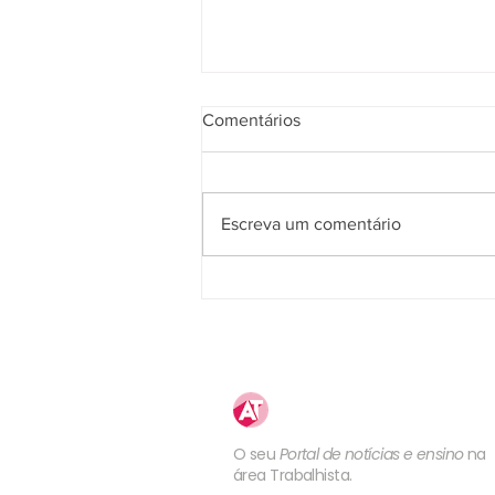
Comentários
Escreva um comentário
5ª Turma do TST confirma
competência da JT para julgar
ação sobre plano de saúde
previsto no contrato de
trabalho ou em norma coletiva
Atualização
Trabalhista
O seu
Portal de notícias e ensino
na
área Trabalhista.