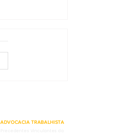
as obtidas em WhatsApp
mpregada são
deradas inválidas para
 causa
ADVOCACIA TRABALHISTA
Precedentes Vinculantes da