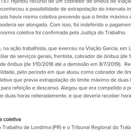
TST rejeitou recurso de um cobrador de ônibus da Viação
econheceu a possibilidade de extrapolação do intervalo in
pois havia norma coletiva prevendo que o limite máximo 
poderia ser alongado. Com isso, foi indeferido o pagamen
 norma coletiva foi confirmada pela Justiça do Trabalho. 
na ação trabalhista, que exerceu na Viação Garcia, em Lo
liar de serviços gerais, frentista, cobrador de ônibus (de 
 de ônibus (de 1/10/2018 até a demissão em 8/7/2019).  Re
ulidade, pelo período em que atuou como cobrador de ôni
letiva que previa extrapolação do limite máximo de duas 
da para refeição e descanso. Alegou que era compelido a
de duas horas reiteradamente, e que deveria receber hora
 coletiva
o Trabalho de Londrina (PR) e o Tribunal Regional do Trab