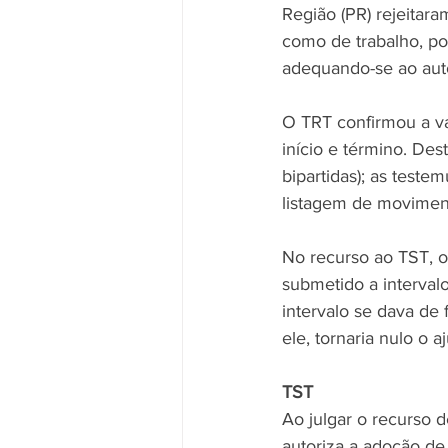
Região (PR) rejeitara
como de trabalho, po
adequando-se ao auto
O TRT confirmou a val
início e término. Des
bipartidas); as test
listagem de moviment
No recurso ao TST, o 
submetido a intervalo
intervalo se dava de
ele, tornaria nulo o aj
TST
Ao julgar o recurso 
autoriza a adoção de 