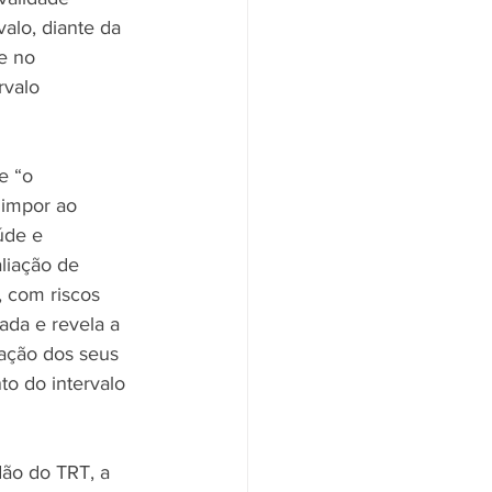
alo, diante da 
e no 
rvalo 
e “o 
 impor ao 
úde e 
liação de 
 com riscos 
nada e revela a 
dação dos seus 
o do intervalo 
ão do TRT, a 