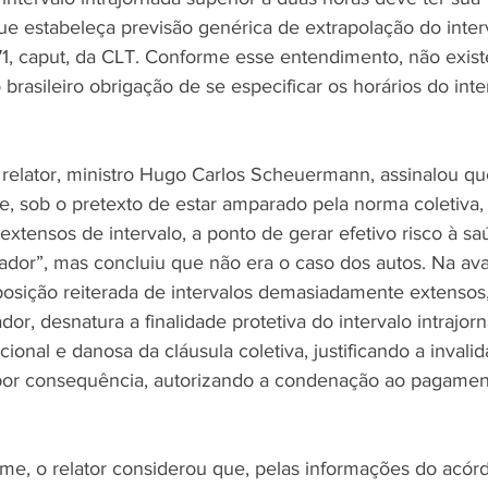
ue estabeleça previsão genérica de extrapolação do interv
71, caput, da CLT. Conforme esse entendimento, não exist
brasileiro obrigação de se especificar os horários do inte
 relator, ministro Hugo Carlos Scheuermann, assinalou qu
 sob o pretexto de estar amparado pela norma coletiva,
extensos de intervalo, a ponto de gerar efetivo risco à sa
ador”, mas concluiu que não era o caso dos autos. Na ava
sição reiterada de intervalos demasiadamente extensos,
dor, desnatura a finalidade protetiva do intervalo intrajor
onal e danosa da cláusula coletiva, justificando a invali
 por consequência, autorizando a condenação ao pagament
e, o relator considerou que, pelas informações do acórd