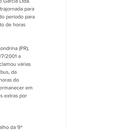
 Garcia Ltda. 
trajornada para 
do período para 
to de horas 
ndrina (PR), 
1/7/2001 a 
clamou várias 
bus, da 
horas do 
 permanecer em 
s extras por 
alho da 9ª 