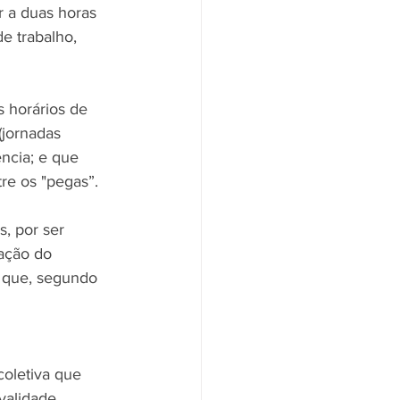
r a duas horas 
e trabalho, 
s horários de 
(jornadas 
ncia; e que 
re os "pegas”.
, por ser 
iação do 
o que, segundo 
coletiva que 
validade 