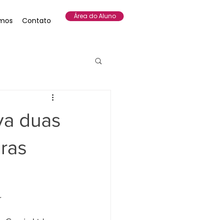
Área do Aluno
mos
Contato
va duas
oras
.