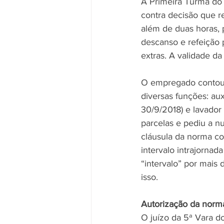
A Primeira Turma do 
contra decisão que r
além de duas horas, 
descanso e refeição 
extras. A validade da
O empregado contou, 
diversas funções: auxi
30/9/2018) e lavador
parcelas e pediu a n
cláusula da norma co
intervalo intrajorna
“intervalo” por mais 
isso.
Autorização da norma
O juízo da 5ª Vara d