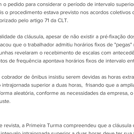
m o pedido para considerar o período de intervalo superio
is o procedimento estava previsto nos acordos coletivos d
rizado pelo artigo 71 da CLT.
idade da cláusula, apesar de não existir a pré-fixação do
tacou que o trabalhador admitiu horários fixos de "pegas" 
emunhas revelaram o recebimento de escalas com antecedê
os de frequência apontava horários fixos de intervalo ent
cobrador de ônibus insistiu serem devidas as horas extras
 intrajornada superior a duas horas,  frisando que a ampl
 forma aleatória, conforme as necessidades da empresa, 
uste.
de revista, a Primeira Turma compreendeu que a cláusula 
intervalo intrajornada superior a duas horas deve ter sua 