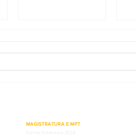
2ª Turma do TST valida
Prov
rescisão indireta pelo não
de e
pagamento de adicional de
consi
insalubridade
justa
MAGISTRATURA E MPT
Turma Extensiva 2026