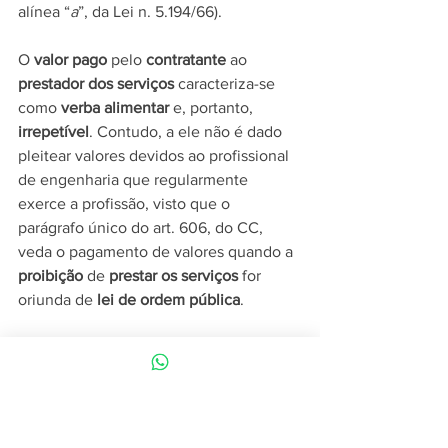
alínea “
a
”, da Lei n. 5.194/66).
O 
valor pago
 pelo 
contratante
 ao 
prestador dos serviços
 caracteriza-se 
como 
verba alimentar
 e, portanto, 
irrepetível
. Contudo, a ele não é dado 
pleitear valores devidos ao profissional 
de engenharia que regularmente 
exerce a profissão, visto que o 
parágrafo único do art. 606, do CC, 
veda o pagamento de valores quando a 
proibição
 de 
prestar os serviços
 for 
oriunda de 
lei de ordem pública
.
E as 
leis
 que 
regem 
o 
exercício de 
profissões
 como engenheiros, 
advogados, cirurgiões-dentistas, 
médicos, enfermeiros, etc., 
consubstanciam-se como de 
ordem 