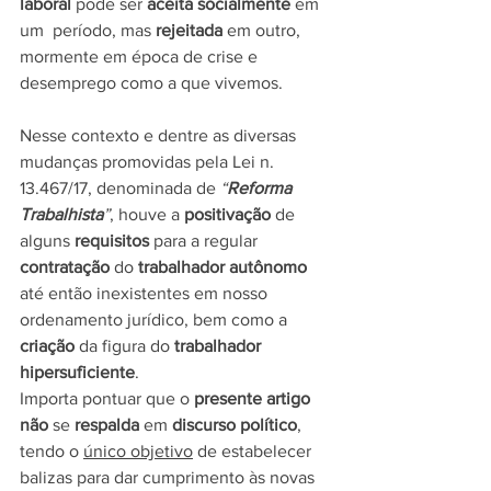
laboral
 pode ser 
aceita socialmente
 em 
um  período, mas 
rejeitada
 em outro, 
mormente em época de crise e 
desemprego como a que vivemos.
Nesse contexto e dentre as diversas 
mudanças promovidas pela Lei n. 
13.467/17, denominada de 
“
Reforma 
Trabalhista
”
, houve a 
positivação
 de 
alguns 
requisitos
 para a regular 
contratação 
do 
trabalhador autônomo
até então inexistentes em nosso 
ordenamento jurídico, bem como a 
criação
 da figura do 
trabalhador 
hipersuficiente
.
Importa pontuar que o 
presente artigo 
não
 se 
respalda
 em 
discurso político
, 
tendo o 
único objetivo
 de estabelecer 
balizas para dar cumprimento às novas 