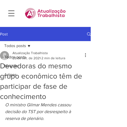
Post
Todos posts
Atualização Trabalhista
Todos posts
23 de set. de 2021
2 min de leitura
Devedoras do mesmo
Notícias
grupo econômico têm de
Artigos
participar de fase de
conhecimento
O ministro Gilmar Mendes cassou 
decisão do TST por desrespeito à 
reserva de plenário.