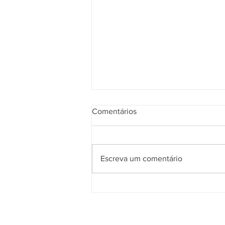
Comentários
Escreva um comentário
5ª Turma do TST confirma
competência da JT para julgar
ação sobre plano de saúde
previsto no contrato de