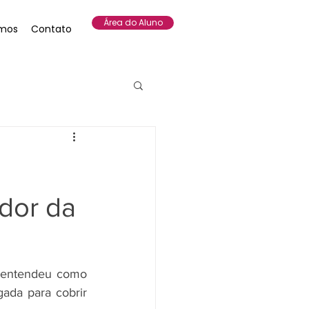
Área do Aluno
mos
Contato
dor da
 entendeu como 
ada para cobrir 