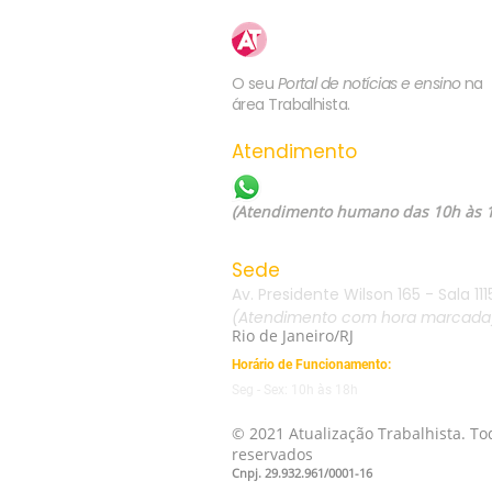
trabalho ou em norma coletiva
Atualização
Trabalhista
O seu
Portal de notícias e ensino
na
área Trabalhista.
Atendimento
WhatsApp: (21) 99557-60
(Atendimento humano das 10h às 
Sede
Av. Presidente Wilson 165 - Sala 111
(Atendimento com hora marcada
Rio de Janeiro/RJ
Horário de Funcionamento:
Seg - Sex: 10h às 18h
© 2021 Atualização Trabalhista. Tod
reservados
Cnpj. 29.932.961/0001-16