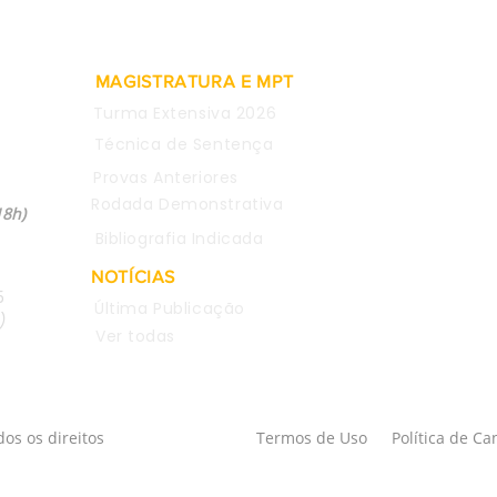
MAGISTRATURA E MPT
Turma Extensiva 2026
Técnica de Sentença
Provas Anteriores
04
Rodada Demonstrativa
18h)
Bibliografia Indicada
NOTÍCIAS
5
Última Publicação
)
Ver todas
os os direitos
Termos de Uso
Política de C