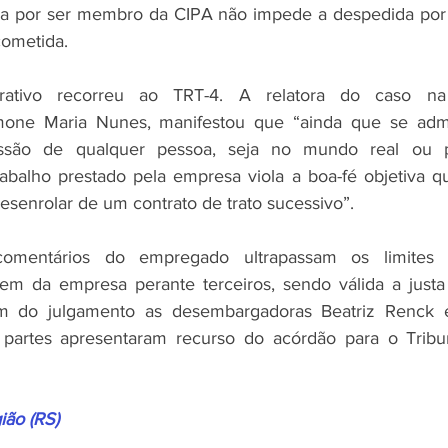
ria por ser membro da CIPA não impede a despedida por j
cometida.
strativo recorreu ao TRT-4. A relatora do caso na
one Maria Nunes, manifestou que “ainda que se admit
ssão de qualquer pessoa, seja no mundo real ou pel
rabalho prestado pela empresa viola a boa-fé objetiva q
esenrolar de um contrato de trato sucessivo”.
omentários do empregado ultrapassam os limites 
em da empresa perante terceiros, sendo válida a justa 
m do julgamento as desembargadoras Beatriz Renck e 
 partes apresentaram recurso do acórdão para o Tribun
ião (RS)