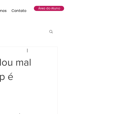
Área do Aluno
mos
Contato
lou mal
p é