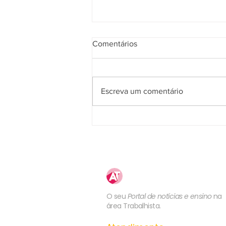
Comentários
Escreva um comentário
2ª Turma do TST valida
rescisão indireta pelo não
pagamento de adicional de
insalubridade
Atualização
Trabalhista
O seu
Portal de notícias e ensino
na
área Trabalhista.