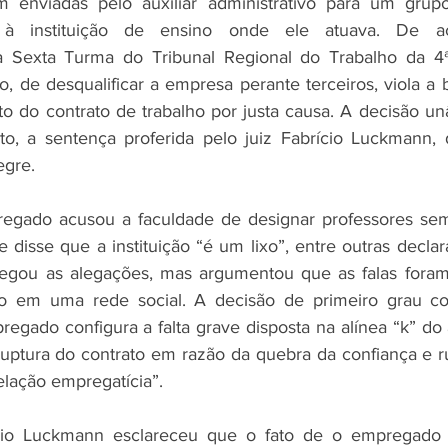
 enviadas pelo auxiliar administrativo para um grup
 à instituição de ensino onde ele atuava. De a
Sexta Turma do Tribunal Regional do Trabalho da 4ª 
 de desqualificar a empresa perante terceiros, viola a b
o do contrato de trabalho por justa causa. A decisão u
to, a sentença proferida pelo juiz Fabrício Luckmann, 
egre. 
egado acusou a faculdade de designar professores sem
, e disse que a instituição “é um lixo”, entre outras declar
gou as alegações, mas argumentou que as falas foram
o em uma rede social. A decisão de primeiro grau co
egado configura a falta grave disposta na alínea “k” do a
uptura do contrato em razão da quebra da confiança e r
elação empregatícia”.
cio Luckmann esclareceu que o fato de o empregado d