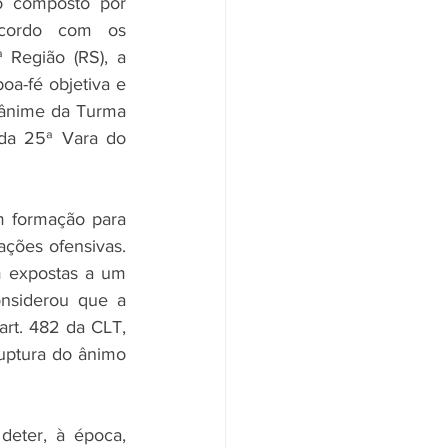
o composto por 
cordo com os 
Região (RS), a 
oa-fé objetiva e 
nânime da Turma 
da 25ª Vara do 
 formação para 
ações ofensivas. 
 expostas a um 
nsiderou que a 
rt. 482 da CLT, 
uptura do ânimo 
eter, à época, 