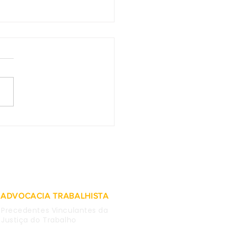
2 do TST - Afastada
tegração imediata de
lúrgico que fez
tário contra estatal e
em rede social
ADVOCACIA TRABALHISTA
Precedentes Vinculantes da
Justiça do Trabalho