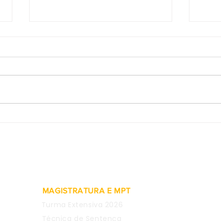
Provas obtidas em WhatsApp
SDI-
de empregada são
rein
consideradas inválidas para
meta
justa causa
comen
CEO 
MAGISTRATURA E MPT
Turma Extensiva 2026
Técnica de Sentença