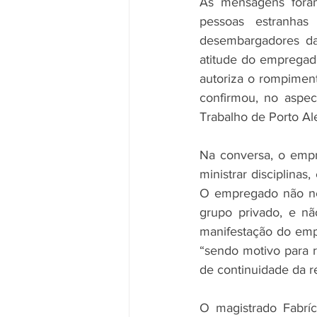
As mensagens foram
pessoas estranhas
desembargadores da 
atitude do empregado,
autoriza o rompiment
confirmou, no aspec
Trabalho de Porto Al
Na conversa, o empr
ministrar disciplinas
O empregado não ne
grupo privado, e nã
manifestação do empr
“sendo motivo para r
de continuidade da r
O magistrado Fabrí