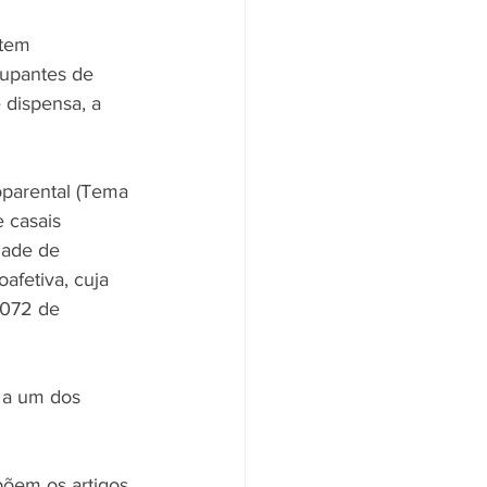
tem 
cupantes de 
dispensa, a 
oparental (Tema 
 casais 
dade de 
fetiva, cuja 
1072 de 
 a um dos 
põem os artigos 