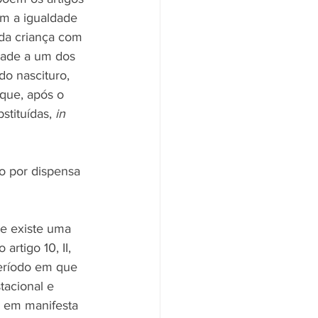
am a igualdade 
 da criança com 
dade a um dos 
o nascituro, 
que, após o 
stituídas, 
in 
o por dispensa 
e existe uma 
artigo 10, II, 
período em que 
tacional e 
, em manifesta 