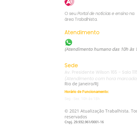
Trabalhista
O seu
Portal de notícias e ensino
na
área Trabalhista.
Atendimento
WhatsApp: (21) 99557-60
(Atendimento humano das 10h às 
Sede
Av. Presidente Wilson 165 - Sala 111
(Atendimento com hora marcada
Rio de Janeiro/RJ
Horário de Funcionamento:
Seg - Sex: 10h às 18h
© 2021 Atualização Trabalhista. Tod
reservados
Cnpj. 29.932.961/0001-16