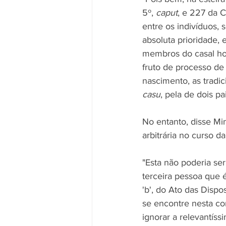
5º, 
caput
, e 227 da 
entre os indivíduos, 
absoluta prioridade,
membros do casal hom
fruto de processo de
nascimento, as tradic
casu
, pela de dois pai
No entanto, disse Mi
arbitrária no curso da
"Esta não poderia se
terceira pessoa que é, 
'b', do Ato das Disp
se encontre nesta con
ignorar a relevantíss