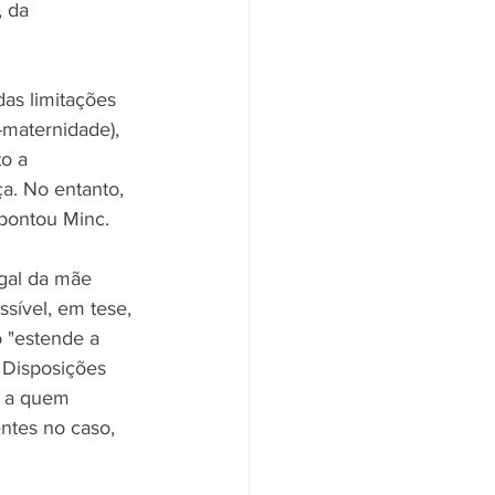
, da 
das limitações 
-maternidade), 
to a 
a. No entanto, 
apontou Minc.
gal da mãe 
sível, em tese, 
o "estende a 
s Disposições 
, a quem 
entes no caso, 