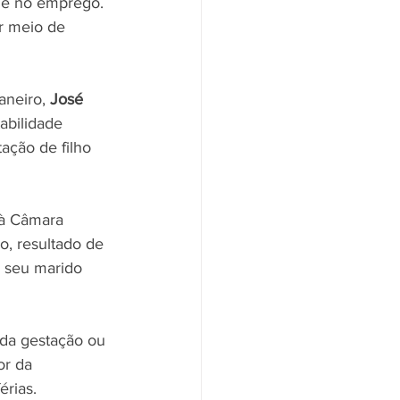
ade no emprego. 
r meio de 
neiro, 
José 
abilidade 
ação de filho 
 à Câmara 
o, resultado de 
e seu marido 
 da gestação ou 
r da 
érias.