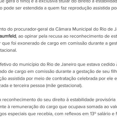
e gera o filho) é a exclusiva titular do direito à estabilid
não pode ser estendida a quem faz reprodução assistida po
nto do procurador-geral da Câmara Municipal do Rio de Ja
aumfeld
, ao opinar pela recusa ao reconhecimento de est
or que foi exonerado de cargo em comissão durante a gest
acional.
etivo do município do Rio de Janeiro que estava cedido
rado de cargo em comissão durante a gestação de seu filh
ão assistida por meio de contratação celebrada por ele 
zada e terceira pessoa (mãe gestacional).
o reconhecimento do seu direito à estabilidade provisória
ente à remuneração do cargo que ocupava somada ao valo
gos especiais que recebia, com reflexos em 13º salário e f