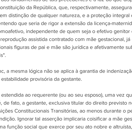
Constituição da República, que, respectivamente, assegur
sem distinção de qualquer natureza, e a proteção integral
 entendo que seria de rigor a extensão da licença-materni
oafetivo, independente de quem seja o efetivo genitor d
 reprodução assistida contratado com mãe gestacional, já 
ionais figuras de pai e mãe são jurídica e afetivamente sub
s".
nc, a mesma lógica não se aplica à garantia de indenizaçã
 estabilidade provisória da gestante.
r estendida ao requerente (ou ao seu esposo), uma vez qu
de fato, a gestante, exclusiva titular do direito previsto no 
osições Constitucionais Transitórias, ao menos durante o 
dição. Ignorar tal asserção implicaria coisificar a mãe ges
ima função social que exerce por seu ato nobre e altruísta