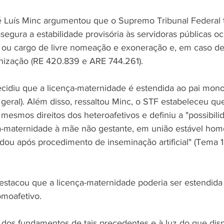
é Luís Minc argumentou que o Supremo Tribunal Federal 
segura a estabilidade provisória às servidoras públicas o
ou cargo de livre nomeação e exoneração e, em caso de 
nização (RE 420.839 e ARE 744.261).
cidiu que a licença-maternidade é estendida ao pai mon
geral). Além disso, ressaltou Minc, o STF estabeleceu que
mesmos direitos dos heteroafetivos e definiu a "possibili
-maternidade à mãe não gestante, em união estável homoa
ou após procedimento de inseminação artificial" (Tema 
estacou que a licença-maternidade poderia ser estendida
moafetivo.
a dos fundamentos de tais precedentes e à luz do que dis