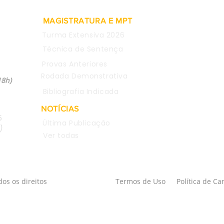
MAGISTRATURA E MPT
Turma Extensiva 2026
Técnica de Sentença
Provas Anteriores
04
Rodada Demonstrativa
18h)
Bibliografia Indicada
NOTÍCIAS
5
Última Publicação
)
Ver todas
os os direitos
Termos de Uso
Política de C