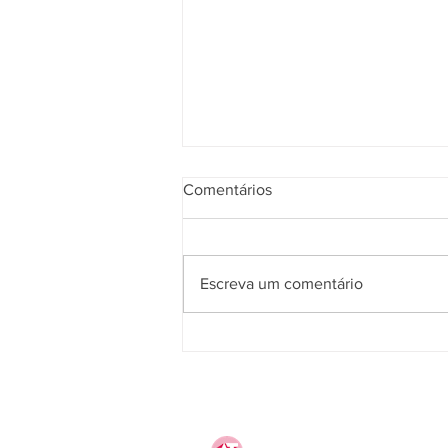
Comentários
Escreva um comentário
5ª Turma do TST confirma
competência da JT para julgar
ação sobre plano de saúde
previsto no contrato de
trabalho ou em norma coletiva
Atualização