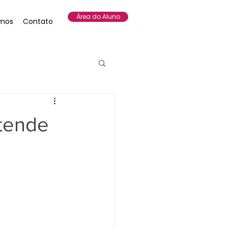
Área do Aluno
mos
Contato
stende
ª