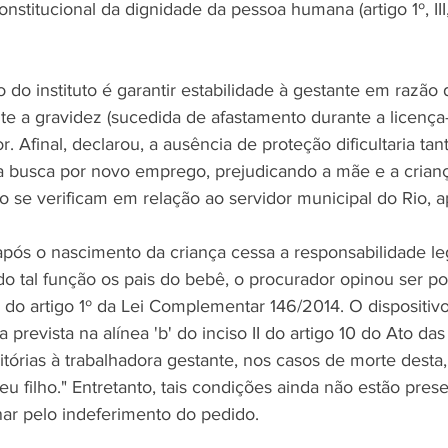
onstitucional da dignidade da pessoa humana (artigo 1º, III
o do instituto é garantir estabilidade à gestante em razão 
te a gravidez (sucedida de afastamento durante a licença
. Afinal, declarou, a ausência de proteção dificultaria tan
 busca por novo emprego, prejudicando a mãe e a crianç
ão se verificam em relação ao servidor municipal do Rio, 
pós o nascimento da criança cessa a responsabilidade le
o tal função os pais do bebê, o procurador opinou ser pos
 do artigo 1º da Lei Complementar 146/2014. O dispositiv
a prevista na alínea 'b' do inciso II do artigo 10 do Ato da
itórias à trabalhadora gestante, nos casos de morte desta
eu filho." Entretanto, tais condições ainda não estão pres
nar pelo indeferimento do pedido.