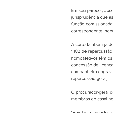
Em seu parecer, Jos
jurisprudência que as
função comissionada 
correspondente inde
A corte também já de
1.182 de repercussão 
homoafetivos têm os 
concessão de licença
companheira engravid
repercussão geral).
O procurador-geral d
membros do casal ho
"Pois bem, na esteir