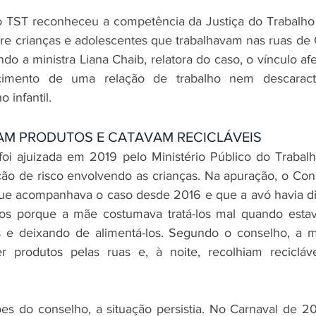
TST reconheceu a competência da Justiça do Trabalho p
obre crianças e adolescentes que trabalhavam nas ruas de 
 a ministra Liana Chaib, relatora do caso, o vínculo afet
imento de uma relação de trabalho nem descaracter
 infantil.
AM PRODUTOS E CATAVAM RECICLÁVEIS
 foi ajuizada em 2019 pelo Ministério Público do Trabalh
ção de risco envolvendo as crianças. Na apuração, o Cons
e acompanhava o caso desde 2016 e que a avó havia dit
os porque a mãe costumava tratá-los mal quando estava
s e deixando de alimentá-los. Segundo o conselho, a mu
r produtos pelas ruas e, à noite, recolhiam recicláv
es do conselho, a situação persistia. No Carnaval de 20