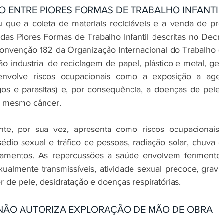
O ENTRE PIORES FORMAS DE TRABALHO INFANTI
u que a coleta de materiais recicláveis e a venda de pr
 das Piores Formas de Trabalho Infantil descritas no Decr
nvenção 182 da Organização Internacional do Trabalho (
ão industrial de reciclagem de papel, plástico e metal, g
envolve riscos ocupacionais como a exposição a agen
ngos e parasitas) e, por consequência, a doenças de pele 
 e mesmo câncer.
te, por sua vez, apresenta como riscos ocupacionais
sédio sexual e tráfico de pessoas, radiação solar, chuva e
elamentos. As repercussões à saúde envolvem ferimento
ualmente transmissíveis, atividade sexual precoce, gravi
 de pele, desidratação e doenças respiratórias.
 NÃO AUTORIZA EXPLORAÇÃO DE MÃO DE OBRA