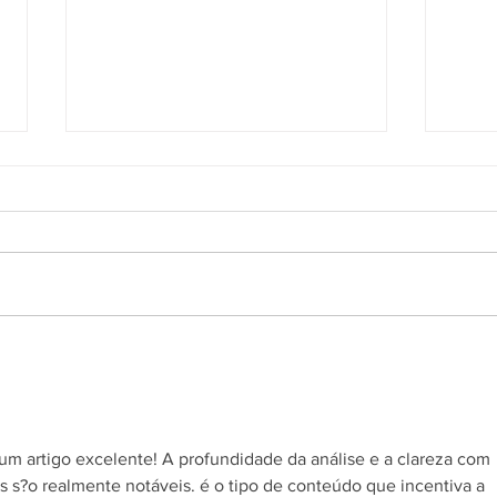
Provas obtidas em WhatsApp
SDI-
de empregada são
rein
consideradas inválidas para
meta
justa causa
comen
CEO 
um artigo excelente! A profundidade da análise e a clareza com 
 s?o realmente notáveis. é o tipo de conteúdo que incentiva a 