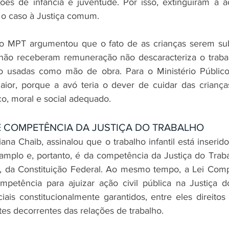
ões de infância e juventude. Por isso, extinguiram a a
r o caso à Justiça comum.
o MPT argumentou que o fato de as crianças serem sub
não receberam remuneração não descaracteriza o trabalh
 usadas como mão de obra. Para o Ministério Público 
ior, porque a avó teria o dever de cuidar das crianças
co, moral e social adequado.
E COMPETÊNCIA DA JUSTIÇA DO TRABALHO
Liana Chaib, assinalou que o trabalho infantil está inserid
amplo e, portanto, é da competência da Justiça do Traba
o I, da Constituição Federal. Ao mesmo tempo, a Lei Com
mpetência para ajuizar ação civil pública na Justiça d
iais constitucionalmente garantidos, entre eles direitos
tes decorrentes das relações de trabalho.