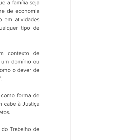
e a família seja 
me de economia 
o em atividades 
alquer tipo de 
m contexto de 
 um domínio ou 
como o dever de 
.
, como forma de 
 cabe à Justiça 
etos.
do Trabalho de 