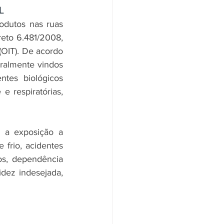
L
odutos nas ruas 
eto 6.481/2008, 
OIT). De acordo 
eralmente vindos 
tes biológicos 
e respiratórias, 
 a exposição a 
 frio, acidentes 
s, dependência 
dez indesejada, 