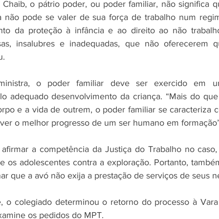
 Chaib, o pátrio poder, ou poder familiar, não significa qu
la não pode se valer de sua força de trabalho num regi
nto da proteção à infância e ao direito ao não trabalh
as, insalubres e inadequadas, que não oferecerem qu
u.
inistra, o poder familiar deve ser exercido em u
elo adequado desenvolvimento da criança. “Mais do que
orpo e a vida de outrem, o poder familiar se caracteriza 
mover o melhor progresso de um ser humano em formação”
o afirmar a competência da Justiça do Trabalho no caso
 e os adolescentes contra a exploração. Portanto, também
ar que a avó não exija a prestação de serviços de seus n
, o colegiado determinou o retorno do processo à Vara 
xamine os pedidos do MPT.