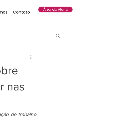
Área do Aluno
mos
Contato
obre
r nas
ção de trabalho 