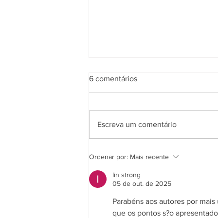
6 comentários
Escreva um comentário
2ª Turma do TST valida
Ordenar por:
Mais recente
rescisão indireta pelo não
pagamento de adicional de
lin strong
insalubridade
05 de out. de 2025
Parabéns aos autores por mais 
que os pontos s?o apresentados