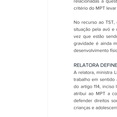
relacionadas a quest
critério do MPT leva
No recurso ao TST, 
situação pela avó e 
vez que estão sendo
gravidade é ainda ma
desenvolvimento físi
RELATORA DEFIN
A relatora, ministra 
trabalho em sentido 
do artigo 114, incis
atribui ao MPT a co
defender direitos soc
crianças e adolescen