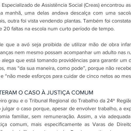
Especializado de Assistência Social (Creas) encontrou as 
 da manhã, uma delas andava descalça com uma sacola
ois, outra foi vista vendendo plantas. Também foi consta
de 20 faltas na escola num curto período de tempo.
 que a avó seja proibida de utilizar mão de obra infan
crianças nem mesmo possam acompanhar um adulto nas ru
 alega que está tomando providências para garantir um 
os, mas “da sua maneira, como pode”, porque não recebe a
 e “não mede esforços para cuidar de cinco netos ao me
ETERAM O CASO À JUSTIÇA COMUM
eiro grau e o Tribunal Regional do Trabalho da 24ª Região
 julgar o caso porque, apesar de envolver trabalho, a ex
ia familiar, sem remuneração. Assim, a via adequada p
tiça comum, mais especificamente as Varas de Direito