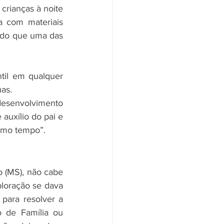
crianças à noite 
 com materiais 
tado que uma das 
til em qualquer 
as.
desenvolvimento 
uxílio do pai e 
smo tempo”.
 (MS), não cabe 
ploração se dava 
ara resolver a 
 de Família ou 