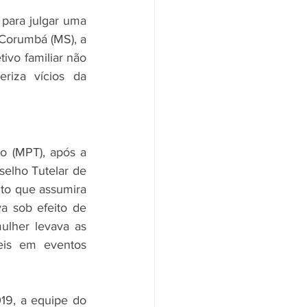
ara julgar uma 
Corumbá (MS), a 
ivo familiar não 
iza vícios da 
o (MPT), após a 
elho Tutelar de 
o que assumira 
 sob efeito de 
lher levava as 
eis em eventos 
19, a equipe do 