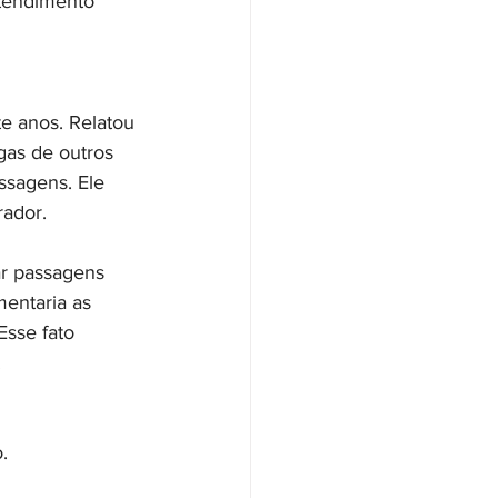
tendimento 
te anos. Relatou 
gas de outros 
sagens. Ele 
rador.
ar passagens 
entaria as 
Esse fato 
.
 
.