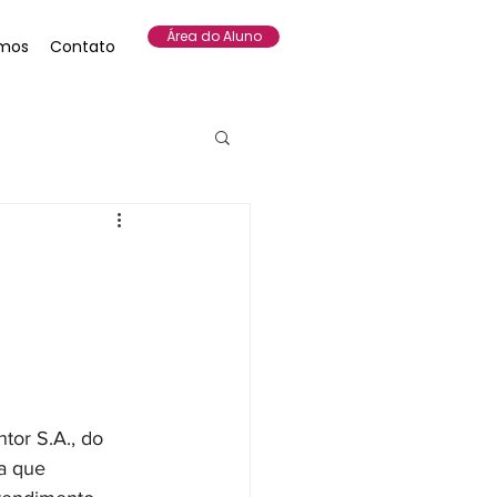
Área do Aluno
mos
Contato
tor S.A., do 
a que 