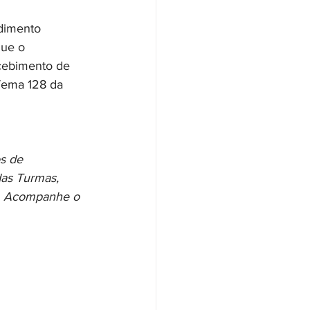
dimento 
ue o 
cebimento de 
Tema 128 da 
s de 
das Turmas, 
1). Acompanhe o 