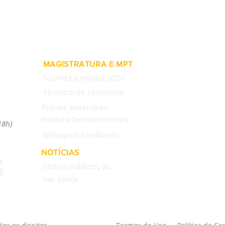
de empregada são
rein
consideradas inválidas para
meta
justa causa
comen
CEO 
MAGISTRATURA E MPT
Turma Extensiva 2026
Técnica de Sentença
Provas Anteriores
04
Rodada Demonstrativa
18h)
Bibliografia Indicada
NOTÍCIAS
5
Última Publicação
)
Ver todas