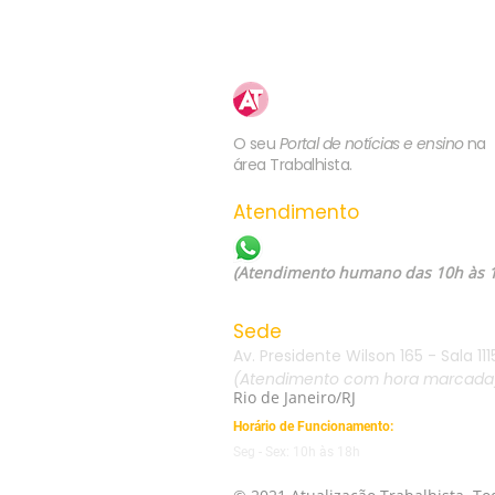
rescisão indireta pelo não
pagamento de adicional de
insalubridade
Atualização
Trabalhista
O seu
Portal de notícias e ensino
na
área Trabalhista.
Atendimento
WhatsApp: (21) 99557-60
(Atendimento humano das 10h às 
Sede
Av. Presidente Wilson 165 - Sala 111
(Atendimento com hora marcada
Rio de Janeiro/RJ
Horário de Funcionamento:
Seg - Sex: 10h às 18h