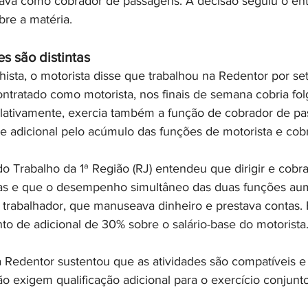
ava como cobrador de passagens. A decisão seguiu o en
bre a matéria.
s são distintas
ista, o motorista disse que trabalhou na Redentor por se
ntratado como motorista, nos finais de semana cobria fol
ativamente, exercia também a função de cobrador de pas
 adicional pelo acúmulo das funções de motorista e cob
do Trabalho da 1ª Região (RJ) entendeu que dirigir e cobr
ntas e que o desempenho simultâneo das duas funções aum
 trabalhador, que manuseava dinheiro e prestava contas. 
nto de adicional de 30% sobre o salário-base do motorista
a Redentor sustentou que as atividades são compatíveis e
 exigem qualificação adicional para o exercício conjunto