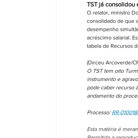
TST já consolidou
O relator, ministro 
consolidado de que 
desempenho simultâne
acréscimo salarial. 
tabela de Recursos de
(Dirceu Arcoverde/CF
O TST tem oito Turma
instrumento e agravo
pode caber recurso à
andamento do process
Processo: 
RR-010018
Esta matéria é meram
Permitida a reproduç