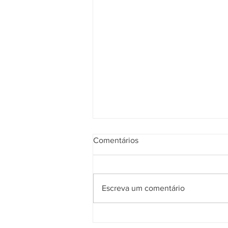
Comentários
Escreva um comentário
2ª Turma do TST valida