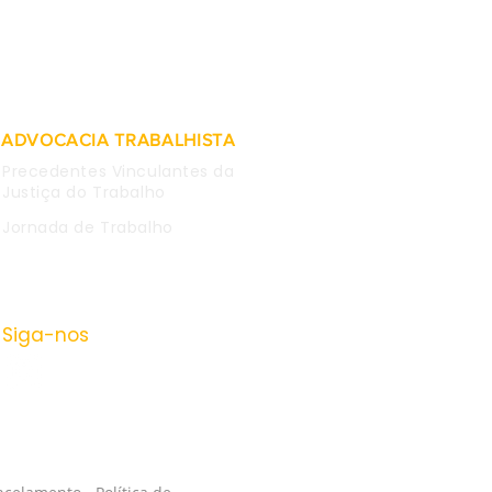
tegração imediata de
lúrgico que fez
tário contra estatal e
em rede social
ADVOCACIA TRABALHISTA
Precedentes Vinculantes da
Justiça do Trabalho
Jornada de Trabalho
Siga-nos