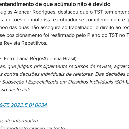
 entendimento de que acúmulo não é devido
Douglas Alencar Rodrigues, destacou que o TST tem enten
as funções de motorista e cobrador se complementam e q
o das duas não assegura ao trabalhador o direito ao re
Esse posicionamento foi reafirmado pelo Pleno do TST no 
 Revista Repetitivos.
. Foto: Tania Rêgo/Agência Brasil)
s, que julgam principalmente recursos de revista, agravo
s contra decisões individuais de relatores. Das decisões 
 Subseção I Especializada em Dissídios Individuais (SDI-
o neste link:
8-75.2022.5.01.0034
ente informativa.
ão mediante citação da fonte.