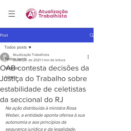
Post
Todos posts
Atualização Trabalhista
Todos posts
26 de jul. de 2021
1 min de leitura
OAB contesta decisões da
Notícias
Justiça do Trabalho sobre
Artigos
estabilidade de celetistas
da seccional do RJ
Na ação distribuída à ministra Rosa 
Weber, a entidade aponta ofensa à sua 
autonomia e aos princípios da 
segurança jurídica e da legalidade.