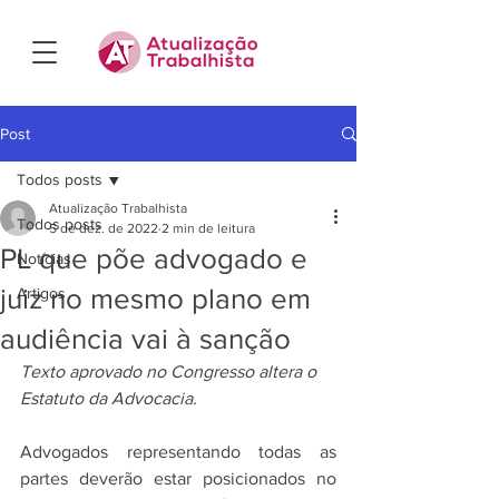
Post
Todos posts
Atualização Trabalhista
Todos posts
5 de dez. de 2022
2 min de leitura
PL que põe advogado e
Notícias
juiz no mesmo plano em
Artigos
audiência vai à sanção
Texto aprovado no Congresso altera o 
Estatuto da Advocacia.
Advogados representando todas as 
partes deverão estar posicionados no 