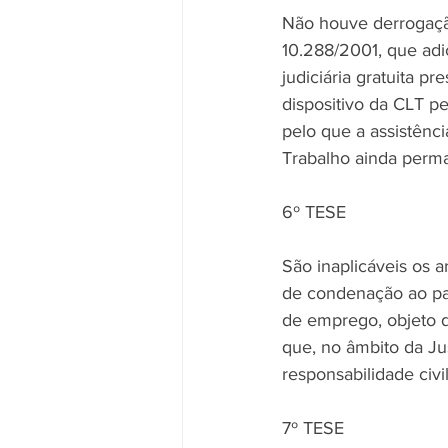
Não houve derrogação
10.288/2001, que adic
judiciária gratuita p
dispositivo da CLT p
pelo que a assistênci
Trabalho ainda perma
6º TESE
São inaplicáveis os a
de condenação ao pag
de emprego, objeto de
que, no âmbito da Ju
responsabilidade civi
7º TESE