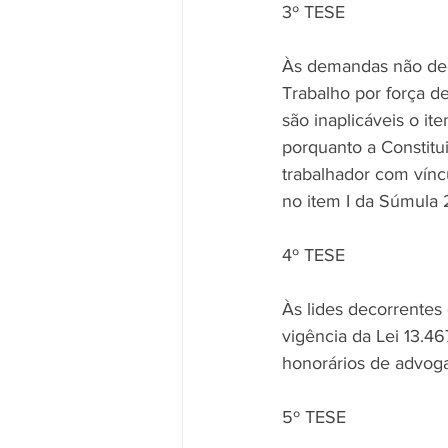
3º TESE
Às demandas não dec
Trabalho por força de
são inaplicáveis o i
porquanto a Constitui
trabalhador com víncu
no item I da Súmula 
4º TESE
Às lides decorrentes
vigência da Lei 13.4
honorários de advoga
5º TESE