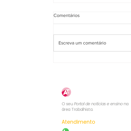
Comentários
Escreva um comentário
2ª Turma do TST valida
rescisão indireta pelo não
pagamento de adicional de
insalubridade
Atualização
Trabalhista
O seu
Portal de notícias e ensino
na
área Trabalhista.
Atendimento
WhatsApp: (21) 99557-60