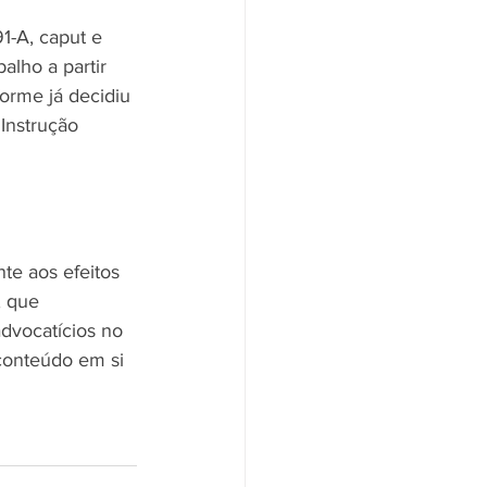
1-A, caput e 
alho a partir 
orme já decidiu 
Instrução 
te aos efeitos 
, que 
dvocatícios no 
conteúdo em si 
 