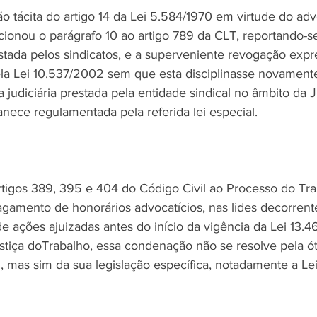
 tácita do artigo 14 da Lei 5.584/1970 em virtude do adv
ionou o parágrafo 10 ao artigo 789 da CLT, reportando-se
restada pelos sindicatos, e a superveniente revogação exp
ela Lei 10.537/2002 sem que esta disciplinasse novamente
a judiciária prestada pela entidade sindical no âmbito da J
nece regulamentada pela referida lei especial.
rtigos 389, 395 e 404 do Código Civil ao Processo do Trab
amento de honorários advocatícios, nas lides decorrente
 ações ajuizadas antes do início da vigência da Lei 13.46
stiça doTrabalho, essa condenação não se resolve pela ót
l, mas sim da sua legislação específica, notadamente a Le