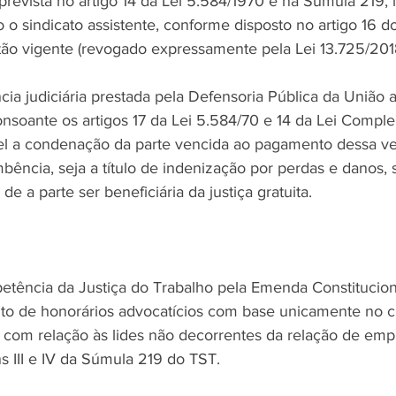
prevista no artigo 14 da Lei 5.584/1970 e na Súmula 219, i
o o sindicato assistente, conforme disposto no artigo 16 do
ntão vigente (revogado expressamente pela Lei 13.725/2018
cia judiciária prestada pela Defensoria Pública da União a
consoante os artigos 17 da Lei 5.584/70 e 14 da Lei Compl
el a condenação da parte vencida ao pagamento dessa ve
ência, seja a título de indenização por perdas e danos, s
de a parte ser beneficiária da justiça gratuita.
etência da Justiça do Trabalho pela Emenda Constitucio
o de honorários advocatícios com base unicamente no cri
com relação às lides não decorrentes da relação de emp
s III e IV da Súmula 219 do TST.