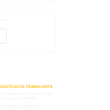
2 do TST - Afastada
tegração imediata de
lúrgico que fez
tário contra estatal e
em rede social
ADVOCACIA TRABALHISTA
Precedentes Vinculantes da
Justiça do Trabalho
Jornada de Trabalho