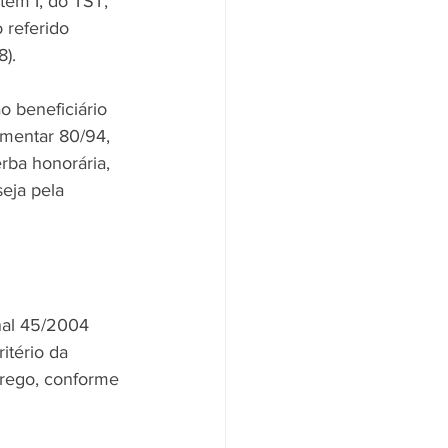
tem I, do TST, 
 referido 
). 
o beneficiário 
ementar 80/94, 
rba honorária, 
eja pela 
nal 45/2004 
tério da 
rego, conforme 