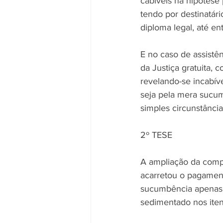
cabíveis na hipótese 
tendo por destinatári
diploma legal, até e
E no caso de assistên
da Justiça gratuita, 
revelando-se incabív
seja pela mera sucumb
simples circunstância 
2º TESE
A ampliação da comp
acarretou o pagament
sucumbência apenas 
sedimentado nos iten