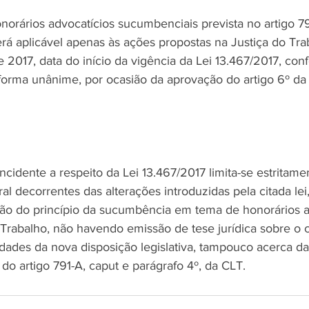
rários advocatícios sucumbenciais prevista no artigo 79
rá aplicável apenas às ações propostas na Justiça do Trab
2017, data do início da vigência da Lei 13.467/2017, conf
 forma unânime, por ocasião da aprovação do artigo 6º da 
ncidente a respeito da Lei 13.467/2017 limita-se estritamen
ral decorrentes das alterações introduzidas pela citada lei
ção do princípio da sucumbência em tema de honorários a
 Trabalho, não havendo emissão de tese jurídica sobre o 
idades da nova disposição legislativa, tampouco acerca da
 do artigo 791-A, caput e parágrafo 4º, da CLT.