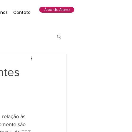
Área do Aluno
mos
Contato
ntes
 relação às 
somente são 