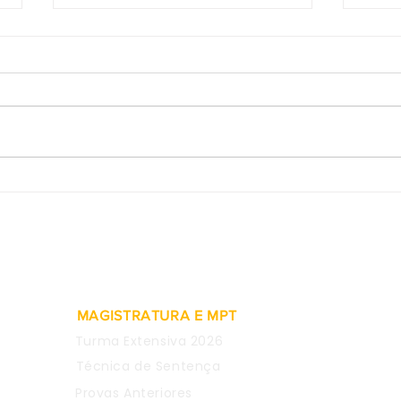
Provas obtidas em WhatsApp
SDI-
de empregada são
rein
consideradas inválidas para
meta
justa causa
comen
CEO 
MAGISTRATURA E MPT
Turma Extensiva 2026
Técnica de Sentença
Provas Anteriores
04