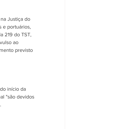
na Justiça do 
 e portuários, 
la 219 do TST, 
vulso ao 
imento previsto 
o início da 
al "são devidos 
.