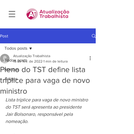
Post
Todos posts
Atualização Trabalhista
Todos posts
15 de fev. de 2022
1 min de leitura
Pleno do TST define lista
Notícias
tríplice para vaga de novo
Artigos
ministro
Lista tríplice para vaga de novo ministro 
do TST será apresenta ao presidente 
Jair Bolsonaro, responsável pela 
nomeação.