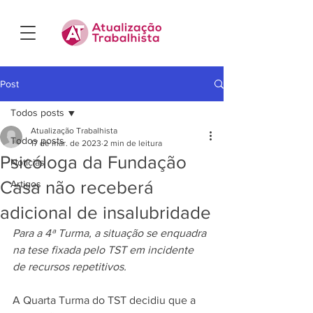
Post
Todos posts
Atualização Trabalhista
Todos posts
17 de mar. de 2023
2 min de leitura
Psicóloga da Fundação
Notícias
Casa não receberá
Artigos
adicional de insalubridade
Para a 4ª Turma, a situação se enquadra 
na tese fixada pelo TST em incidente 
de recursos repetitivos.
A Quarta Turma do TST decidiu que a 