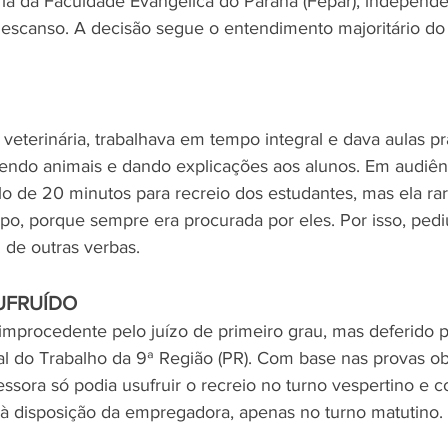
ária da Faculdade Evangélica do Paraná (Fepar), indepen
 descanso. A decisão segue o entendimento majoritário do
veterinária, trabalhava em tempo integral e dava aulas pr
dendo animais e dando explicações aos alunos. Em audiênc
lo de 20 minutos para recreio dos estudantes, mas ela ra
po, porque sempre era procurada por eles. Por isso, ped
 de outras verbas.
UFRUÍDO
 improcedente pelo juízo de primeiro grau, mas deferido 
al do Trabalho da 9ª Região (PR). Com base nas provas ob
ssora só podia usufruir o recreio no turno vespertino e c
a à disposição da empregadora, apenas no turno matutino.