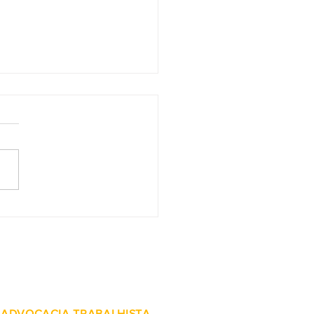
2 do TST - Afastada
tegração imediata de
lúrgico que fez
tário contra estatal e
em rede social
ADVOCACIA TRABALHISTA