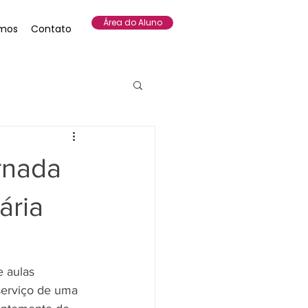
Área do Aluno
mos
Contato
rnada
ária
 aulas 
serviço de uma 