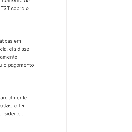
dentemente de 
 TST sobre o 
áticas em 
ia, ela disse 
ramente 
iu o pagamento 
parcialmente 
tidas, o TRT 
onsiderou, 