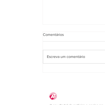
Comentários
Escreva um comentário
2ª Turma do TST valida
rescisão indireta pelo não
pagamento de adicional de
insalubridade
Atualização
Trabalhista