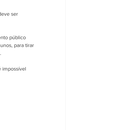
deve ser 
nto público 
nos, para tirar 
. 
 impossível 