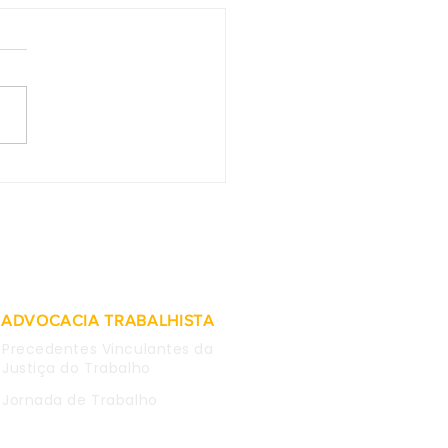
2 do TST - Afastada
tegração imediata de
lúrgico que fez
tário contra estatal e
em rede social
ADVOCACIA TRABALHISTA
Precedentes Vinculantes da
Justiça do Trabalho
Jornada de Trabalho