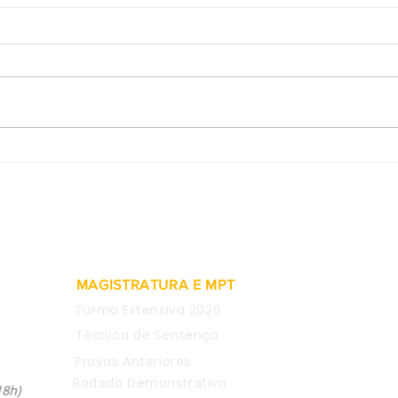
Provas obtidas em WhatsApp
SDI-
de empregada são
rein
consideradas inválidas para
meta
justa causa
comen
CEO 
MAGISTRATURA E MPT
Turma Extensiva 2026
Técnica de Sentença
Provas Anteriores
04
Rodada Demonstrativa
18h)