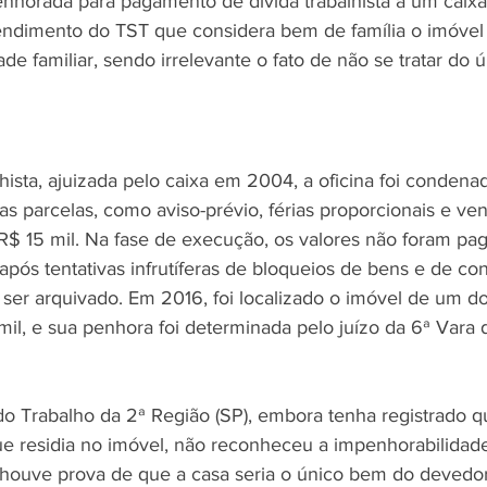
enhorada para pagamento de dívida trabalhista a um caix
ndimento do TST que considera bem de família o imóvel 
ade familiar, sendo irrelevante o fato de não se tratar do 
ista, ajuizada pelo caixa em 2004, a oficina foi condena
 parcelas, como aviso-prévio, férias proporcionais e ven
 R$ 15 mil. Na fase de execução, os valores não foram pa
ós tentativas infrutíferas de bloqueios de bens e de con
ser arquivado. Em 2016, foi localizado o imóvel de um do
il, e sua penhora foi determinada pelo juízo da 6ª Vara 
do Trabalho da 2ª Região (SP), embora tenha registrado q
e residia no imóvel, não reconheceu a impenhorabilidad
houve prova de que a casa seria o único bem do devedor