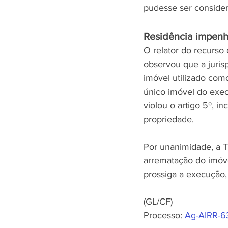
pudesse ser conside
Residência impenh
O relator do recurso
observou que a juris
imóvel utilizado como
único imóvel do exec
violou o artigo 5º, in
propriedade.
Por unanimidade, a T
arrematação do imóve
prossiga a execução, 
(GL/CF)
Processo: 
Ag-AIRR-6