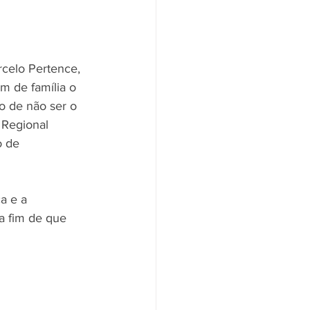
celo Pertence, 
m de família o 
to de não ser o 
 Regional 
o de 
a e a 
a fim de que 