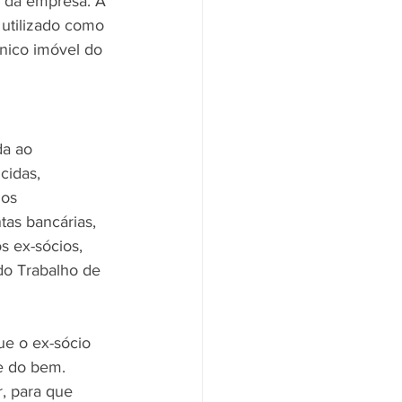
a da empresa. A 
utilizado como 
único imóvel do 
da ao 
cidas, 
gos 
tas bancárias, 
s ex-sócios, 
do Trabalho de 
ue o ex-sócio 
e do bem. 
, para que 