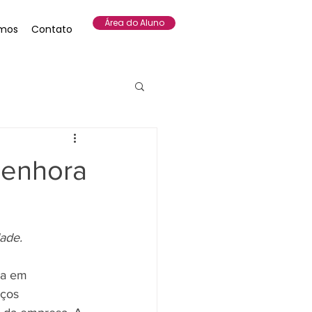
Área do Aluno
mos
Contato
penhora
ade.
sa em 
ços 