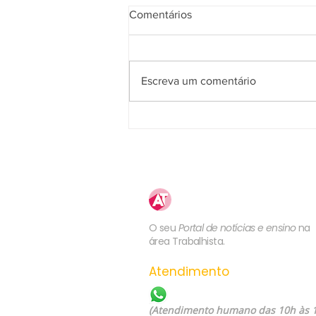
Comentários
Escreva um comentário
2ª Turma do TST valida
rescisão indireta pelo não
pagamento de adicional de
insalubridade
Atualização
Trabalhista
O seu
Portal de notícias e ensino
na
área Trabalhista.
Atendimento
WhatsApp: (21) 99557-60
(Atendimento humano das 10h às 