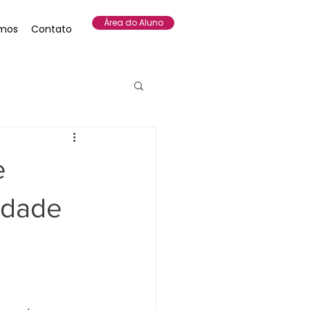
Área do Aluno
mos
Contato
e
ridade