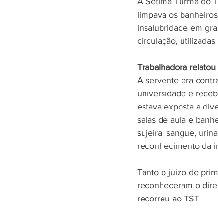
A Sétima Turma do Tr
limpava os banheiros
insalubridade em gra
circulação, utilizada
Trabalhadora relatou
A servente era contra
universidade e receb
estava exposta a dive
salas de aula e banh
sujeira, sangue, urin
reconhecimento da i
Tanto o juízo de prim
reconheceram o direi
recorreu ao TST