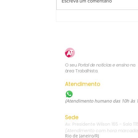
Escreva um comentário
5ª Turma do TST confirma
competência da JT para julgar
ação sobre plano de saúde
previsto no contrato de
trabalho ou em norma coletiva
Atualização
Trabalhista
O seu
Portal de notícias e ensino
na
área Trabalhista.
Atendimento
WhatsApp: (21) 99557-60
(Atendimento humano das 10h às 
Sede
Av. Presidente Wilson 165 - Sala 111
(Atendimento com hora marcada
Rio de Janeiro/RJ