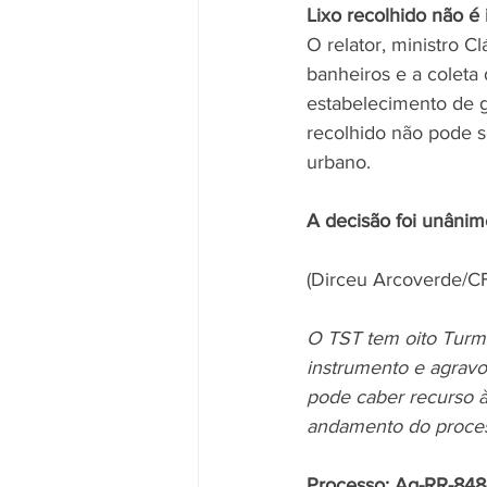
Lixo recolhido não é 
O relator, ministro C
banheiros e a coleta 
estabelecimento de g
recolhido não pode se
urbano.
A decisão foi unânim
(Dirceu Arcoverde/CF
O TST tem oito Turma
instrumento e agravo
pode caber recurso à
andamento do process
Processo: Ag-RR-848