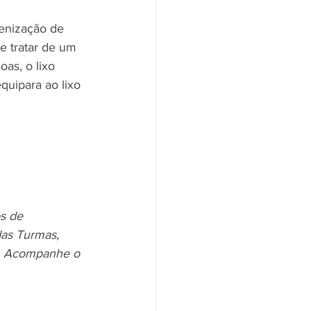
ienização de 
e tratar de um 
as, o lixo 
quipara ao lixo 
s de 
das Turmas, 
1). Acompanhe o 