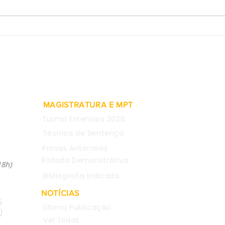
2ª Turma do TST valida
Prov
rescisão indireta pelo não
de e
pagamento de adicional de
consi
insalubridade
justa
MAGISTRATURA E MPT
Turma Extensiva 2026
Técnica de Sentença
Provas Anteriores
04
Rodada Demonstrativa
18h)
Bibliografia Indicada
NOTÍCIAS
5
Última Publicação
)
Ver todas