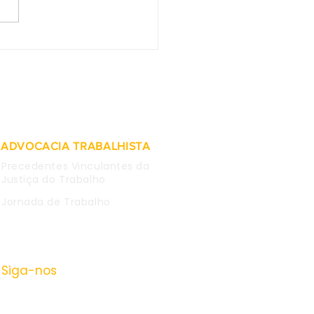
as obtidas em WhatsApp
mpregada são
deradas inválidas para
 causa
ADVOCACIA TRABALHISTA
Precedentes Vinculantes da
Justiça do Trabalho
Jornada de Trabalho
Siga-nos