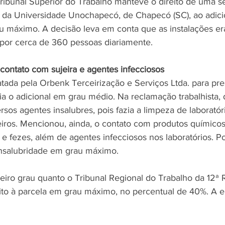
ibunal Superior do Trabalho manteve o direito de uma s
 da Universidade Unochapecó, de Chapecó (SC), ao adici
u máximo. A decisão leva em conta que as instalações e
s por cerca de 360 pessoas diariamente.
 contato com sujeira e agentes infecciosos
tada pela Orbenk Terceirização e Serviços Ltda. para pres
ia o adicional em grau médio. Na reclamação trabalhista, 
rsos agentes insalubres, pois fazia a limpeza de laboratór
eiros. Mencionou, ainda, o contato com produtos químicos
a e fezes, além de agentes infecciosos nos laboratórios. Po
nsalubridade em grau máximo.
eiro grau quanto o Tribunal Regional do Trabalho da 12ª 
to à parcela em grau máximo, no percentual de 40%. A e