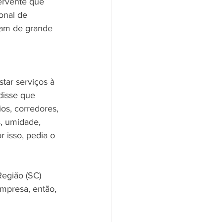
ervente que 
onal de 
ram de grande 
tar serviços à 
disse que 
ios, corredores, 
, umidade, 
r isso, pedia o 
Região (SC) 
mpresa, então, 