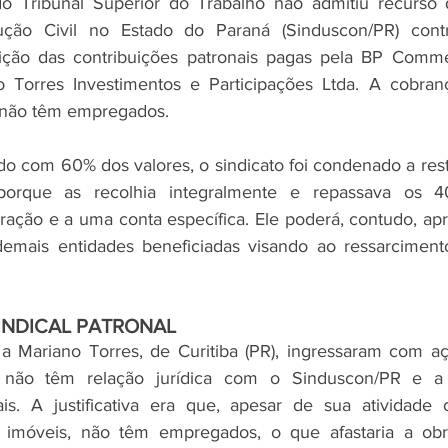
Tribunal Superior do Trabalho não admitiu recurso d
rução Civil no Estado do Paraná (Sinduscon/PR) cont
uição das contribuições patronais pagas pela BP Commer
 Torres Investimentos e Participações Ltda. A cobrança
 não têm empregados.
do com 60% dos valores, o sindicato foi condenado a restit
 porque as recolhia integralmente e repassava os 4
ração e a uma conta específica. Ele poderá, contudo, apr
demais entidades beneficiadas visando ao ressarcimento
INDICAL PATRONAL
 Mariano Torres, de Curitiba (PR), ingressaram com açã
não têm relação jurídica com o Sinduscon/PR e a re
ais. A justificativa era que, apesar de sua atividade 
imóveis, não têm empregados, o que afastaria a obri