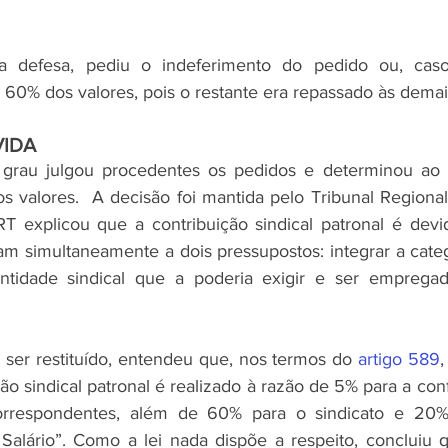
a defesa, pediu o indeferimento do pedido ou, caso
s 60% dos valores, pois o restante era repassado às demai
VIDA
 grau julgou procedentes os pedidos e determinou ao 
dos valores.  A decisão foi mantida pelo Tribunal Regiona
T explicou que a contribuição sindical patronal é devi
m simultaneamente a dois pressupostos: integrar a cate
ntidade sindical que a poderia exigir e ser empregador
 ser restituído, entendeu que, nos termos do 
artigo 589
,
ção sindical patronal é realizado à razão de 5% para a co
orrespondentes, além de 60% para o sindicato e 20%
Salário”. Como a lei nada dispõe a respeito, concluiu 