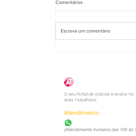
Comentários
Escreva um comentário
5ª Turma do TST confirma
competência da JT para julgar
ação sobre plano de saúde
previsto no contrato de
trabalho ou em norma coletiva
Atualização
Trabalhista
O seu
Portal de notícias e ensino
na
área Trabalhista.
Atendimento
WhatsApp: (21) 99557-60
(Atendimento humano das 10h às 