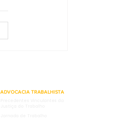
as obtidas em WhatsApp
mpregada são
deradas inválidas para
 causa
ADVOCACIA TRABALHISTA
Precedentes Vinculantes da
Justiça do Trabalho
Jornada de Trabalho