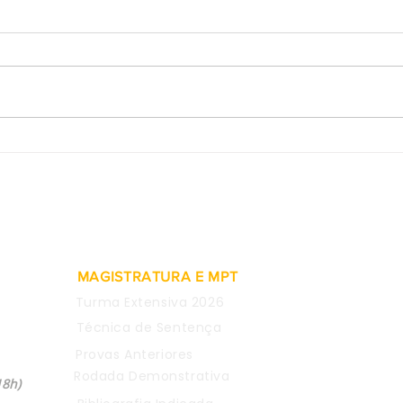
2ª Turma do TST valida
Prov
rescisão indireta pelo não
de e
pagamento de adicional de
consi
insalubridade
justa
MAGISTRATURA E MPT
Turma Extensiva 2026
Técnica de Sentença
Provas Anteriores
04
Rodada Demonstrativa
18h)