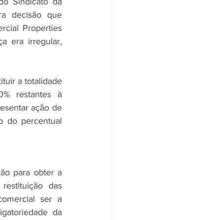
o Sindicato da 
ra decisão que 
cial Properties 
 era irregular, 
uir a totalidade 
0% restantes à 
esentar ação de 
 do percentual 
o para obter a 
stituição das 
comercial ser a 
gatoriedade da 