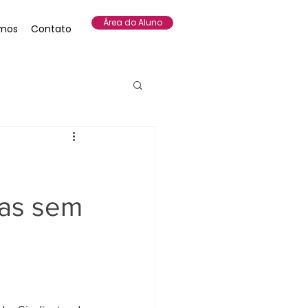
Área do Aluno
mos
Contato
sas sem