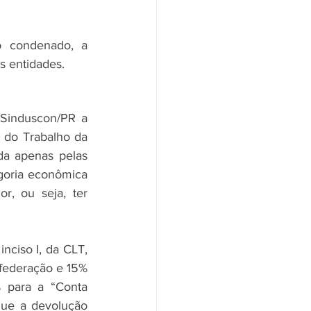
 condenado, a 
s entidades.
Sinduscon/PR a 
l do Trabalho da 
da apenas pelas 
goria econômica 
, ou seja, ter 
 inciso I, da CLT, 
nfederação e 15% 
 para a “Conta 
que a devolução 