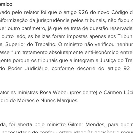
ômico
ado pelo relator foi que o artigo 926 do novo Código de
niformização da jurisprudência pelos tribunais, não fixo
er outro parâmetro, já que se trata de questão reservada
r outro lado, as balizas foram impostas apenas aos Tribun
al Superior do Trabalho. O ministro não verificou nenhum
zasse “um tratamento absolutamente anti-isonômico entre 
mente porque os tribunais que a integram a Justiça do Tr
o Poder Judiciário, conforme decorre do artigo 92 d
or as ministras Rosa Weber (presidente) e Cármen Lúcia
ndre de Moraes e Nunes Marques.
ida, foi aberta pelo ministro Gilmar Mendes, para quem
 necessidade de conferir estabilidade às decisões e segur