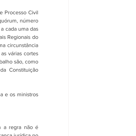
 Processo Civil 
u quórum, número 
 a cada uma das 
ais Regionais do 
a circunstância 
as várias cortes 
abalho são, como 
a Constituição 
 e os ministros 
 a regra não é 
ança jurídica no 