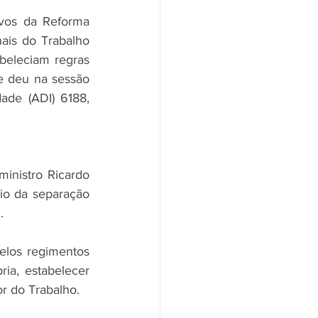
ivos da Reforma 
ais do Trabalho 
eleciam regras 
e deu na sessão 
ade (ADI) 6188, 
inistro Ricardo 
io da separação 
.
los regimentos 
ria, estabelecer 
or do Trabalho.