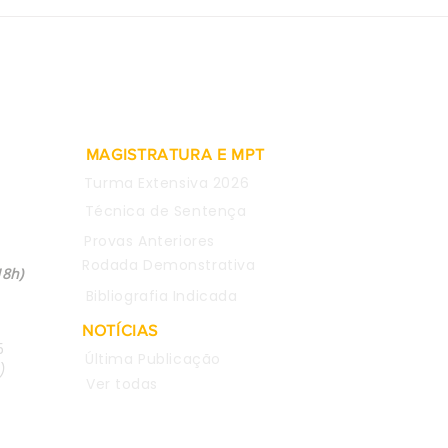
Provas obtidas em WhatsApp
SDI-
de empregada são
rein
consideradas inválidas para
meta
justa causa
comen
CEO 
MAGISTRATURA E MPT
Turma Extensiva 2026
Técnica de Sentença
Provas Anteriores
04
Rodada Demonstrativa
18h)
Bibliografia Indicada
NOTÍCIAS
5
Última Publicação
)
Ver todas