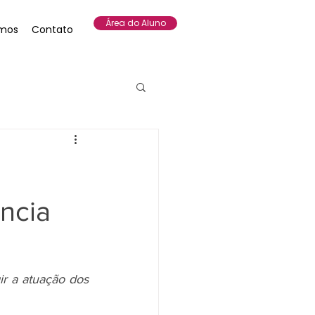
Área do Aluno
mos
Contato
ncia
r a atuação dos 