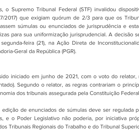
s, o Supremo Tribunal Federal (STF) invalidou disposit
467/2017) que exigiam quórum de 2/3 para que os Tribun
assem súmulas ou enunciados de jurisprudência e estab
izas para sua uniformização jurisprudencial. A decisão s
 segunda-feira (21), na Ação Direta de Inconstitucionalid
adoria-Geral da República (PGR).
ido iniciado em junho de 2021, com o voto do relator, m
ado). Segundo o relator, as regras contrariam o princíp
nomia dos tribunais assegurada pela Constituição Federal
 edição de enunciados de súmulas deve ser regulada pe
s, e o Poder Legislativo não poderia, por iniciativa próp
dos Tribunais Regionais do Trabalho e do Tribunal Superi