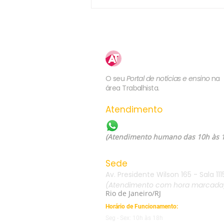
2ª Turma do TST valida
rescisão indireta pelo não
pagamento de adicional de
insalubridade
Atualização
Trabalhista
O seu
Portal de notícias e ensino
na
área Trabalhista.
Atendimento
WhatsApp: (21) 99557-60
(Atendimento humano das 10h às 
Sede
Av. Presidente Wilson 165 - Sala 111
(Atendimento com hora marcada
Rio de Janeiro/RJ
Horário de Funcionamento:
Seg - Sex: 10h às 18h