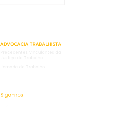
2 do TST - Afastada
tegração imediata de
lúrgico que fez
tário contra estatal e
em rede social
ADVOCACIA TRABALHISTA
Precedentes Vinculantes da
Justiça do Trabalho
Jornada de Trabalho
Siga-nos