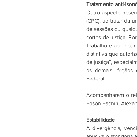
Tratamento anti-ison
Outro aspecto observ
(CPC), ao tratar da u
de sessões ou qualqu
cortes de justiça. Po
Trabalho e ao Tribun
distintiva que autori
de justiça”, especial
os demais, órgãos d
Federal.
Acompanharam o relat
Edson Fachin, Alexa
Estabilidade
A divergência, venc
abusiva e atenderia à