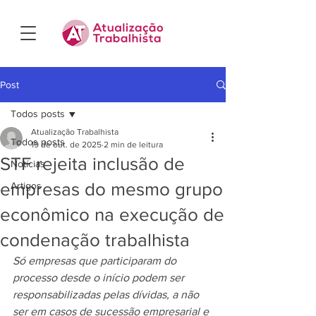
Post
Todos posts
Atualização Trabalhista
Todos posts
19 de out. de 2025
2 min de leitura
STF rejeita inclusão de
Notícias
empresas do mesmo grupo
Artigos
econômico na execução de
condenação trabalhista
Só empresas que participaram do 
processo desde o início podem ser 
responsabilizadas pelas dívidas, a não 
ser em casos de sucessão empresarial e 