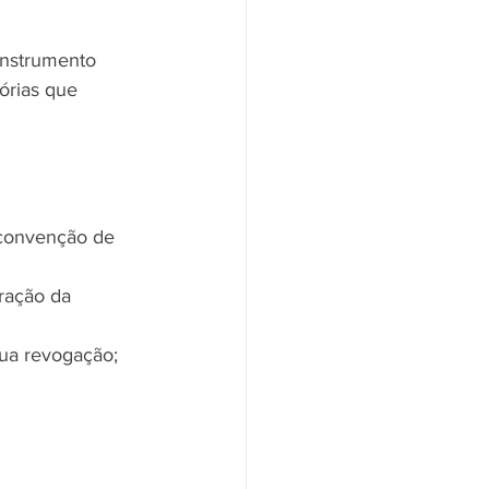
 instrumento 
órias que 
e convenção de 
ração da 
sua revogação;