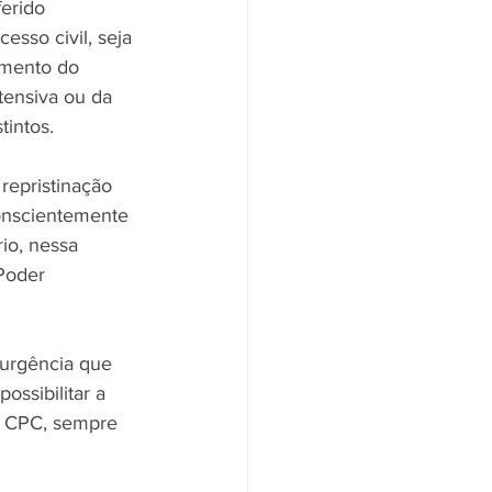
erido 
sso civil, seja 
imento do 
tensiva ou da 
tintos. 
repristinação 
conscientemente 
io, nessa 
Poder 
 urgência que 
ossibilitar a 
do CPC, sempre 