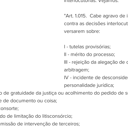
interlocutórias. Vejamos:
"Art. 1.015.  Cabe agravo de
contra as decisões interlocut
versarem sobre:
I - tutelas provisórias;
II - mérito do processo;
III - rejeição da alegação d
arbitragem;
IV - incidente de desconside
personalidade jurídica;
do de gratuidade da justiça ou acolhimento do pedido de 
se de documento ou coisa;
sconsorte;
ido de limitação do litisconsórcio;
dmissão de intervenção de terceiros;