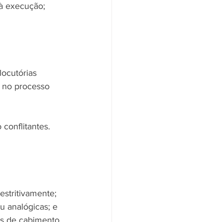
à execução;
ocutórias 
 no processo 
conflitantes. 
estritivamente; 
u analógicas; e 
ses de cabimento 