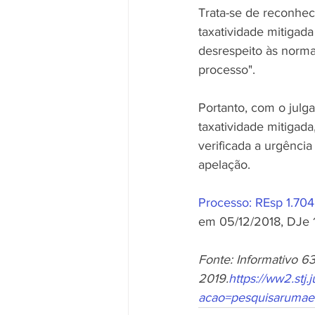
Trata-se de reconhec
taxatividade mitigad
desrespeito às norma
processo".
Portanto, com o julga
taxatividade mitigad
verificada a urgênci
apelação.
Processo: REsp 1.70
em 05/12/2018, DJe 
Fonte: Informativo 6
2019.
https://ww2.stj.
acao=pesquisarumae