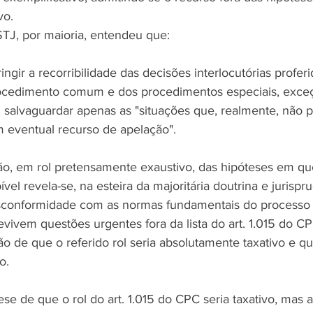
vo.
STJ, por maioria, entendeu que: 
ringir a recorribilidade das decisões interlocutórias profer
cedimento comum e dos procedimentos especiais, exceçã
u salvaguardar apenas as "situações que, realmente, não
m eventual recurso de apelação". 
o, em rol pretensamente exaustivo, das hipóteses em qu
vel revela-se, na esteira da majoritária doutrina e jurispr
sconformidade com as normas fundamentais do processo ci
ivem questões urgentes fora da lista do art. 1.015 do C
ção de que o referido rol seria absolutamente taxativo e qu
o. 
e de que o rol do art. 1.015 do CPC seria taxativo, mas ad