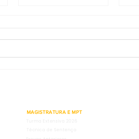
Provas obtidas em WhatsApp
SDI-
de empregada são
rein
consideradas inválidas para
meta
justa causa
comen
CEO 
MAGISTRATURA E MPT
Turma Extensiva 2026
Técnica de Sentença