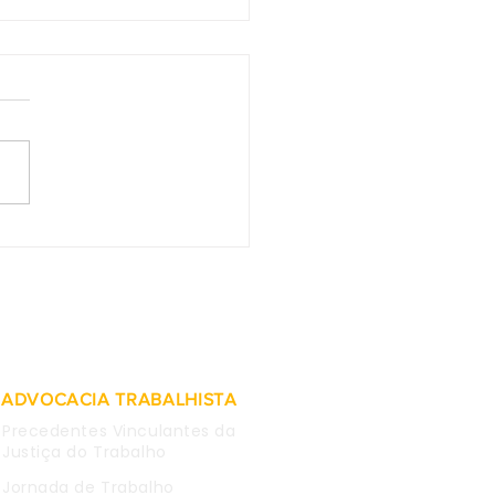
2 do TST - Afastada
tegração imediata de
lúrgico que fez
tário contra estatal e
em rede social
ADVOCACIA TRABALHISTA
Precedentes Vinculantes da
Justiça do Trabalho
Jornada de Trabalho