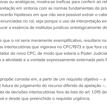
ivas ou analógicas, mostra-se ineficaz para conferir ao ref
rpretação em sintonia com as normas fundamentais do proce
cerão hipóteses em que não será possível extrair o cab
 enunciadas no rol, seja porque o uso da interpretação ex
rar a essência de institutos jurídicos ontologicamente dis
e que o rol seria meramente exemplificativo, resultaria na 
as interlocutórias que vigorava no CPC/1973 e que fora 
slador do novo CPC, de modo que estaria o Poder Judiciár
do a atividade e a vontade expressamente externada pelo 
propõe consiste em, a partir de um requisito objetivo – a
e futura do julgamento do recurso diferido da apelação –, p
ata de decisões interlocutórias fora da lista do art. 1.015 
al e desde que preenchido o requisito urgência. 