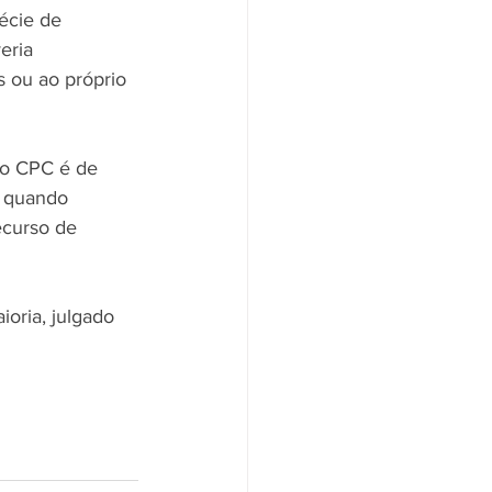
écie de 
eria 
 ou ao próprio 
do CPC é de 
o quando 
ecurso de 
ioria, julgado 