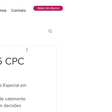
Área do Aluno
mos
Contato
15 CPC
e Especial em 
 de cabimento 
m decisões 