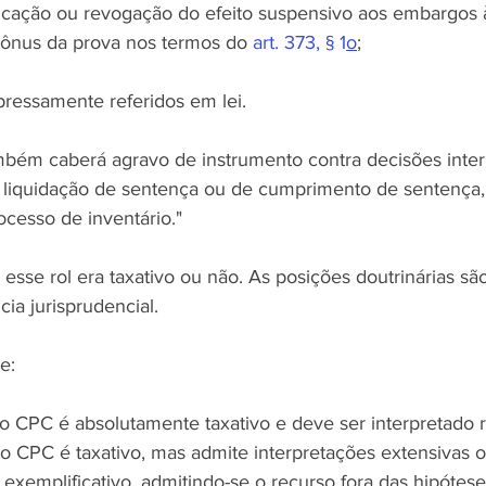
icação ou revogação do efeito suspensivo aos embargos 
o ônus da prova nos termos do 
art. 373, § 1
o
;
xpressamente referidos em lei.
mbém caberá agravo de instrumento contra decisões interl
e liquidação de sentença ou de cumprimento de sentença,
cesso de inventário."
 esse rol era taxativo ou não. As posições doutrinárias são 
a jurisprudencial.
e:
5 do CPC é absolutamente taxativo e deve ser interpretado r
5 do CPC é taxativo, mas admite interpretações extensivas o
5 é exemplificativo, admitindo-se o recurso fora das hipóte