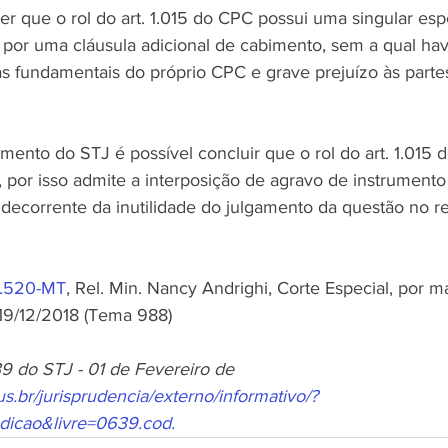
er que o rol do art. 1.015 do CPC possui uma singular esp
a por uma cláusula adicional de cabimento, sem a qual hav
s fundamentais do próprio CPC e grave prejuízo às partes
mento do STJ é possível concluir que o rol do art. 1.015 
a, por isso admite a interposição de agravo de instrument
a decorrente da inutilidade do julgamento da questão no r
4.520-MT
, Rel. Min. Nancy Andrighi, Corte Especial, por ma
19/12/2018 (Tema 988)
39 do STJ - 01 de Fevereiro de 
jus.br/jurisprudencia/externo/informativo/?
dicao&livre=0639.cod.