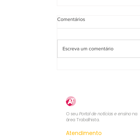
Comentários
Escreva um comentário
2ª Turma do TST valida
rescisão indireta pelo não
pagamento de adicional de
insalubridade
Atualização
Trabalhista
O seu
Portal de notícias e ensino
na
área Trabalhista.
Atendimento