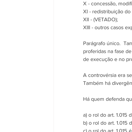
X - concessão, modif
XI - redistribuição d
XII - (VETADO);
XIII - outros casos e
Parágrafo único.  Ta
proferidas na fase d
de execução e no pro
A controvérsia era se
Também há divergênci
Há quem defenda qu
a) o rol do art. 1.01
b) o rol do art. 1.01
c) o rol do art. 1.01