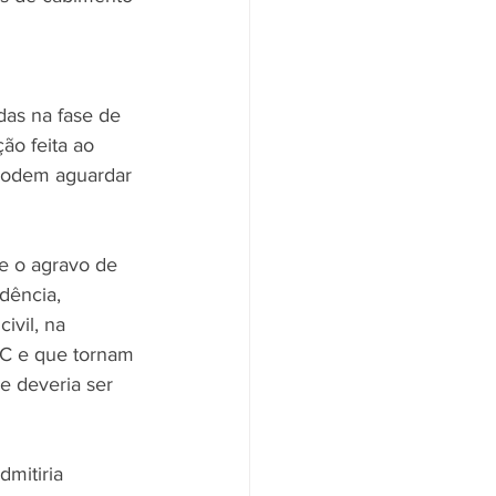
idas na fase de 
o feita ao 
 podem aguardar 
e o agravo de 
udência, 
vil, na 
PC e que tornam 
e deveria ser 
mitiria 