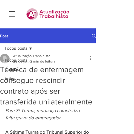
Post
Todos posts
Atualização Trabalhista
Todos posts
29 de jun.
2 min de leitura
Técnica de enfermagem
Notícias
consegue rescindir
Artigos
contrato após ser
transferida unilateralmente
Para 7ª Turma, mudança caracteriza 
falta grave do empregador.
A Sétima Turma do Tribunal Superior do 