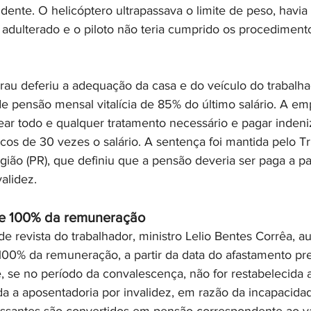
ente. O helicóptero ultrapassava o limite de peso, havia 
 adulterado e o piloto não teria cumprido os procediment
grau deferiu a adequação da casa e do veículo do trabalha
e pensão mensal vitalícia de 85% do último salário. A e
ear todo e qualquer tratamento necessário e pagar indeni
cos de 30 vezes o salário. A sentença foi mantida pelo Tr
ião (PR), que definiu que a pensão deveria ser paga a par
alidez.
e 100% da remuneração 
de revista do trabalhador, ministro Lelio Bentes Corrêa, 
00% da remuneração, a partir da data do afastamento pre
e, se no período da convalescença, não for restabelecida 
a a aposentadoria por invalidez, em razão da incapacidade