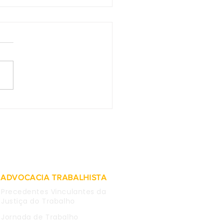
as obtidas em WhatsApp
mpregada são
deradas inválidas para
 causa
ADVOCACIA TRABALHISTA
Precedentes Vinculantes da
Justiça do Trabalho
Jornada de Trabalho