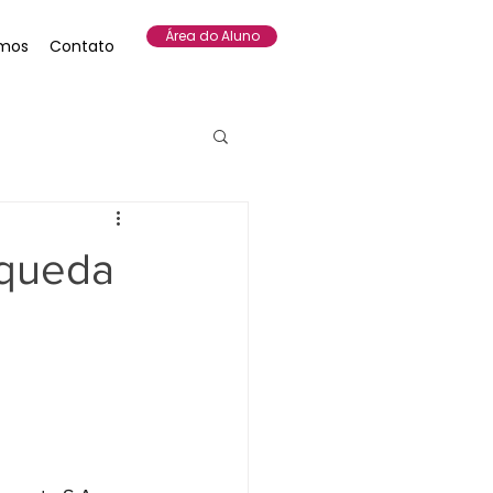
Área do Aluno
mos
Contato
 queda
e