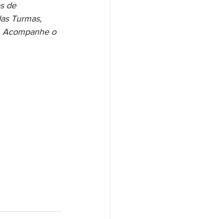
s de 
das Turmas, 
1). Acompanhe o 