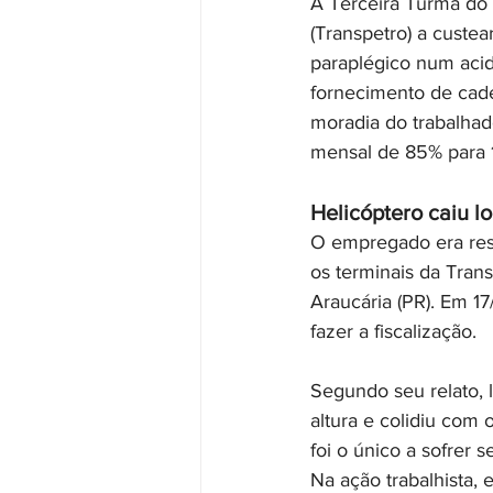
A Terceira Turma do 
(Transpetro) a custe
paraplégico num acid
fornecimento de cade
moradia do trabalha
mensal de 85% para 
Helicóptero caiu 
O empregado era resp
os terminais da Tran
Araucária (PR). Em 1
fazer a fiscalização. 
Segundo seu relato, 
altura e colidiu com 
foi o único a sofrer
Na ação trabalhista,