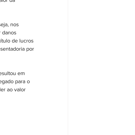
lor da 
eja, nos 
r danos 
ítulo de lucros 
sentadoria por 
esultou em 
regado para o 
er ao valor 