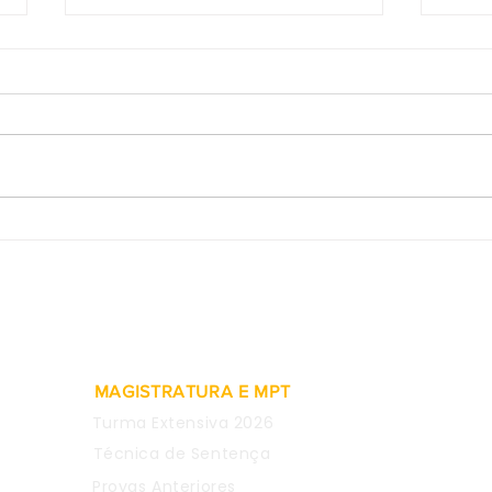
2ª Turma do TST valida
Prov
rescisão indireta pelo não
de e
pagamento de adicional de
consi
insalubridade
justa
MAGISTRATURA E MPT
Turma Extensiva 2026
Técnica de Sentença
Provas Anteriores