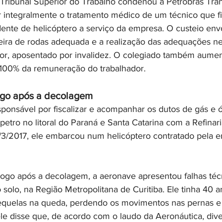
Tribunal Superior do Trabalho condenou a Petrobras Tran
ar integralmente o tratamento médico de um técnico que f
ente de helicóptero a serviço da empresa. O custeio env
ira de rodas adequada e a realização das adequações ne
dor, aposentado por invalidez. O colegiado também aume
100% da remuneração do trabalhador.
logo após a decolagem
onsável por fiscalizar e acompanhar os dutos de gás e ó
spetro no litoral do Paraná e Santa Catarina com a Refina
7/3/2017, ele embarcou num helicóptero contratado pela 
logo após a decolagem, a aeronave apresentou falhas téc
o solo, na Região Metropolitana de Curitiba. Ele tinha 40 
 sequelas na queda, perdendo os movimentos nas pernas e
 ele disse que, de acordo com o laudo da Aeronáutica, div