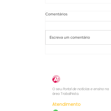
Comentários
Escreva um comentário
5ª Turma do TST confirma
competência da JT para julgar
ação sobre plano de saúde
previsto no contrato de
trabalho ou em norma coletiva
Atualização
Trabalhista
O seu
Portal de notícias e ensino
na
área Trabalhista.
Atendimento