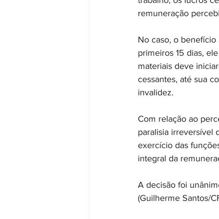
trabalho, os lucros 
remuneração percebid
No caso, o benefício 
primeiros 15 dias, el
materiais deve iniciar
cessantes, até sua co
invalidez. 
Com relação ao perce
paralisia irreversíve
exercício das funçõe
integral da remunera
A decisão foi unânim
(Guilherme Santos/C