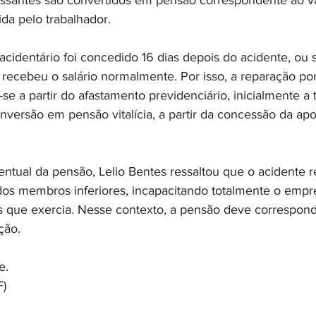
cessantes são convertidos em pensão correspondente ao va
a pelo trabalhador.
acidentário foi concedido 16 dias depois do acidente, ou s
e recebeu o salário normalmente. Por isso, a reparação po
-se a partir do afastamento previdenciário, inicialmente a t
nversão em pensão vitalícia, a partir da concessão da apo
ntual da pensão, Lelio Bentes ressaltou que o acidente r
l dos membros inferiores, incapacitando totalmente o emp
s que exercia. Nesse contexto, a pensão deve correspond
ção. 
e.
F)