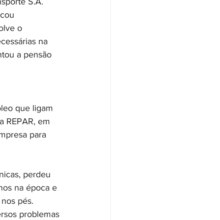
sporte S.A. 
icou 
olve o 
cessárias na 
ntou a pensão 
leo que ligam 
ria REPAR, em 
empresa para 
nicas, perdeu 
anos na época e 
 nos pés.
ersos problemas 