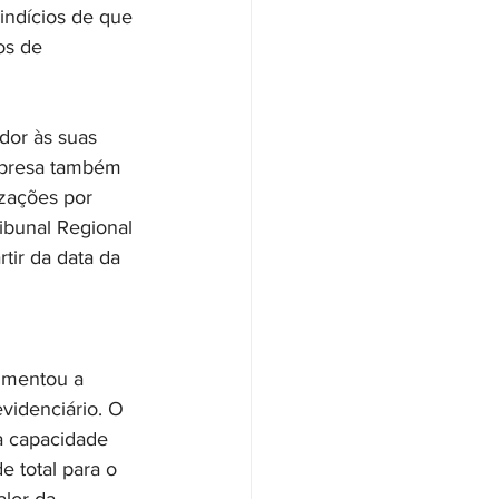
indícios de que 
os de 
dor às suas 
mpresa também 
zações por 
ibunal Regional 
tir da data da 
aumentou a 
videnciário. O 
a capacidade 
 total para o 