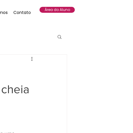
Área do Aluno
mos
Contato
 cheia