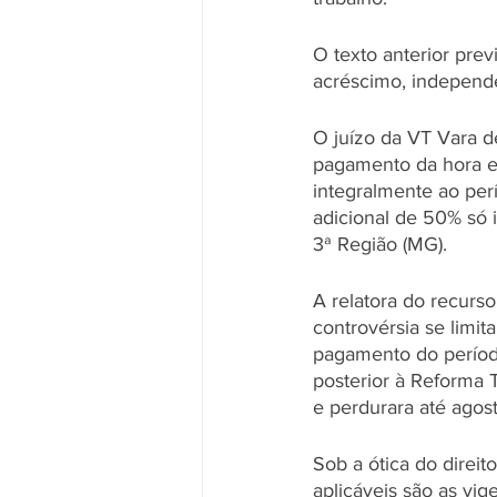
O texto anterior prev
acréscimo, independe
O juízo da VT Vara d
pagamento da hora ex
integralmente ao perí
adicional de 50% só i
3ª Região (MG).
A relatora do recurso
controvérsia se limit
pagamento do períod
posterior à Reforma T
e perdurara até agos
Sob a ótica do direit
aplicáveis são as vig