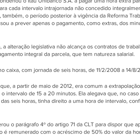
ondenou o Itaú Unibanco S.A. a pagar uma hora extra pa
ara cada intervalo intrajornada não concedido integralmen
também, o período posterior à vigência da Reforma Trabal
ssou a prever apenas o pagamento, como extras, dos min
a alteração legislativa não alcança os contratos de traba
agamento integral da parcela, que tem natureza salarial.
o caixa, com jornada de seis horas, de 11/2/2008 a 14/8/2
u que, a partir de maio de 2012, era comum a extrapolação
o intervalo de 15 a 20 minutos. Ela alegava que, no caso
das seis horas, tinha direito a uma hora de intervalo, con
erou o parágrafo 4º do artigo 71 da CLT para dispor que a
alo é remunerado com o acréscimo de 50% do valor da ho