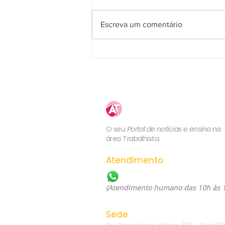
Escreva um comentário
5ª Turma do TST confirma
competência da JT para julgar
ação sobre plano de saúde
previsto no contrato de
trabalho ou em norma coletiva
Atualização
Trabalhista
O seu
Portal de notícias e ensino
na
área Trabalhista.
Atendimento
WhatsApp: (21) 99557-60
(Atendimento humano das 10h às 
Sede