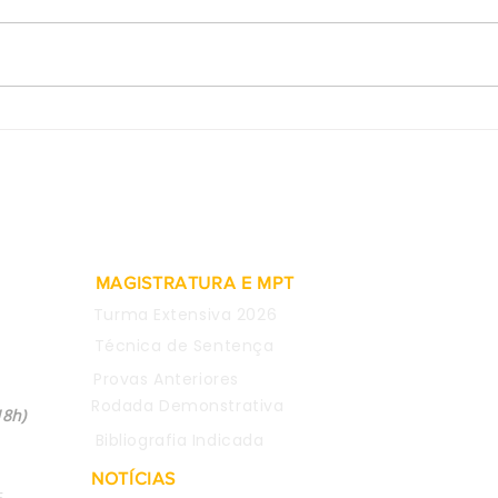
2ª Turma do TST valida
Prov
rescisão indireta pelo não
de e
pagamento de adicional de
consi
insalubridade
justa
MAGISTRATURA E MPT
Turma Extensiva 2026
Técnica de Sentença
Provas Anteriores
04
Rodada Demonstrativa
18h)
Bibliografia Indicada
NOTÍCIAS