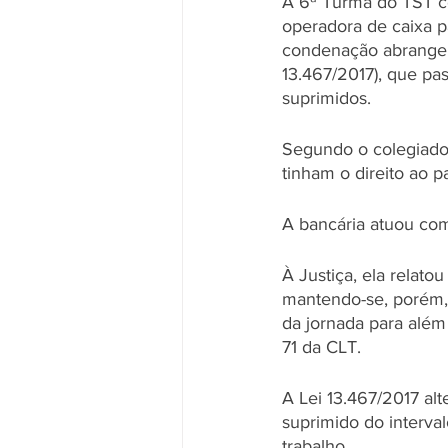
A 6ª Turma do TST c
operadora de caixa p
condenação abrange, 
13.467/2017), que pa
suprimidos. 
Segundo o colegiado, 
tinham o direito ao p
A bancária atuou com
À Justiça, ela relato
mantendo-se, porém, 
da jornada para além 
71 da CLT. 
A Lei 13.467/2017 alt
suprimido do interv
trabalho. 