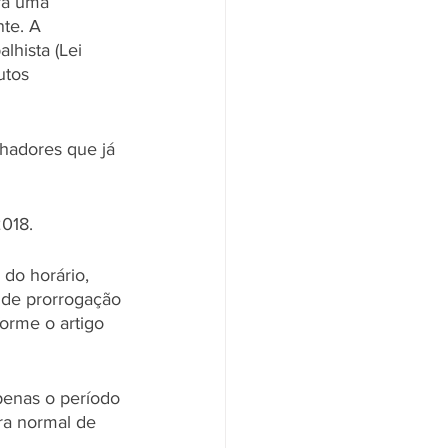
ra uma 
te. A 
hista (Lei 
utos 
lhadores que já 
018. 
 do horário, 
 de prorrogação 
forme o artigo 
penas o período 
ra normal de 