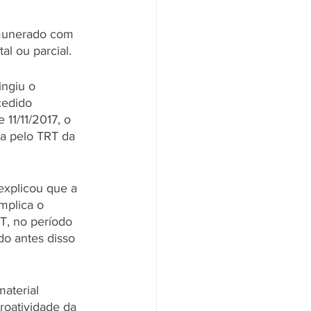
remunerado com 
l ou parcial.
ngiu o 
cedido 
 11/11/2017, o 
da pelo TRT da 
explicou que a 
mplica o 
T, no período 
do antes disso 
material 
roatividade da 