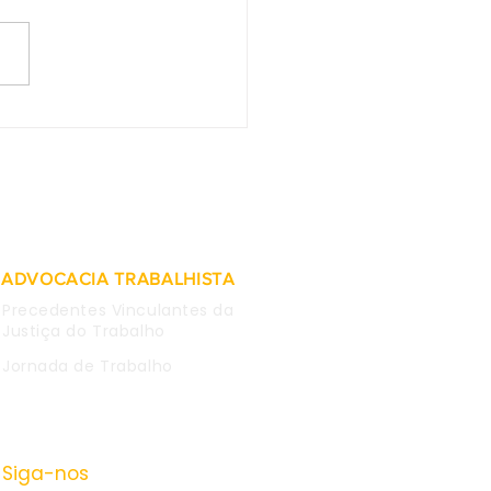
as obtidas em WhatsApp
mpregada são
deradas inválidas para
 causa
ADVOCACIA TRABALHISTA
Precedentes Vinculantes da
Justiça do Trabalho
Jornada de Trabalho
Siga-nos