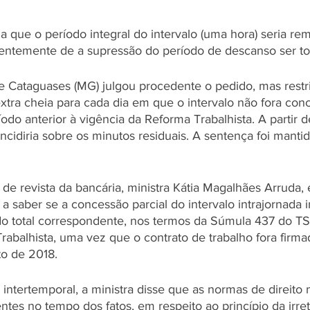
ia que o período integral do intervalo (uma hora) seria 
ntemente de a supressão do período de descanso ser tota
e Cataguases (MG) julgou procedente o pedido, mas restri
tra cheia para cada dia em que o intervalo não fora con
odo anterior à vigência da Reforma Trabalhista. A partir de
ncidiria sobre os minutos residuais. A sentença foi manti
 de revista da bancária, ministra Kátia Magalhães Arruda, 
a a saber se a concessão parcial do intervalo intrajornada i
o total correspondente, nos termos da Súmula 437 do TS
rabalhista, uma vez que o contrato de trabalho fora firma
to de 2018.
o intertemporal, a ministra disse que as normas de direito 
entes no tempo dos fatos, em respeito ao princípio da irret