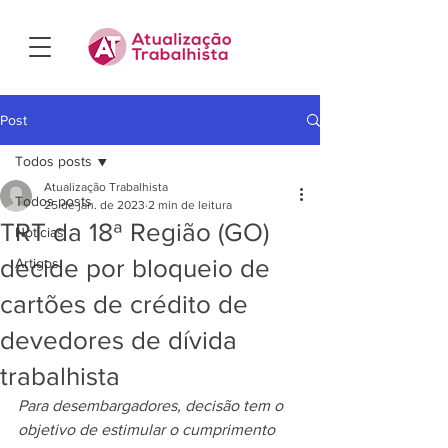
Post
Todos posts
Atualização Trabalhista
Todos posts
25 de jan. de 2023
2 min de leitura
TRT da 18ª Região (GO)
Notícias
decide por bloqueio de
Artigos
cartões de crédito de
devedores de dívida
trabalhista
Para desembargadores, decisão tem o 
objetivo de estimular o cumprimento 