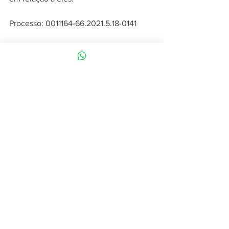
Processo: 0011164-66.2021.5.18-0141
Fonte: Tribunal Regional do Trabalho 18ª 
Região Goiania, 30.09.2022
Notícias
Ver tudo
Posts recentes