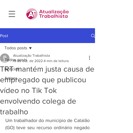
Post
Todos posts
Atualização Trabalhista
Todos posts
19 de out. de 2022
4 min de leitura
TRT mantém justa causa de
Notícias
empregado que publicou
Artigos
vídeo no Tik Tok
envolvendo colega de
trabalho
Um trabalhador do município de Catalão 
(GO) teve seu recurso ordinário negado 