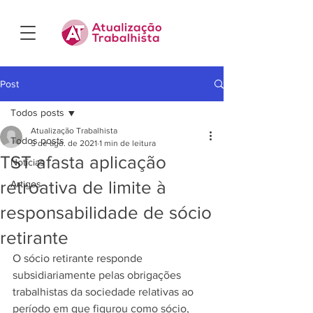
Post
Todos posts
Atualização Trabalhista
Todos posts
5 de ago. de 2021
1 min de leitura
TST afasta aplicação
Notícias
retroativa de limite à
Artigos
responsabilidade de sócio
retirante
O sócio retirante responde 
subsidiariamente pelas obrigações 
trabalhistas da sociedade relativas ao 
período em que figurou como sócio, 