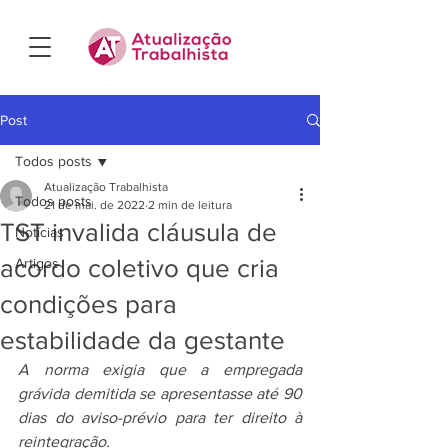
Post
Todos posts
Atualização Trabalhista
Todos posts
21 de mai. de 2022
2 min de leitura
TST invalida cláusula de
Notícias
acordo coletivo que cria
Artigos
condições para
estabilidade da gestante
A norma exigia que a empregada 
grávida demitida se apresentasse até 90 
dias do aviso-prévio para ter direito à 
reintegração.