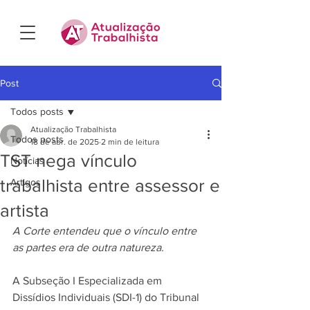
Post
Todos posts
Atualização Trabalhista
Todos posts
18 de abr. de 2025
2 min de leitura
TST nega vínculo
Notícias
trabalhista entre assessor e
Artigos
artista
A Corte entendeu que o vínculo entre 
as partes era de outra natureza.
A Subseção I Especializada em 
Dissídios Individuais (SDI-1) do Tribunal 