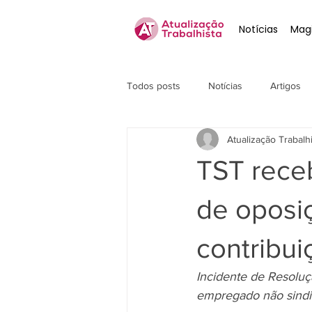
Notícias
Magi
Todos posts
Notícias
Artigos
Atualização Trabalh
TST rece
de oposi
contribui
Incidente de Resoluç
empregado não sindic