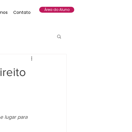
Área do Aluno
mos
Contato
reito
 lugar para 