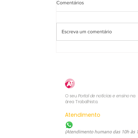
Comentários
Escreva um comentário
2ª Turma do TST valida
rescisão indireta pelo não
pagamento de adicional de
insalubridade
Atualização
Trabalhista
O seu
Portal de notícias e ensino
na
área Trabalhista.
Atendimento
WhatsApp: (21) 99557-60
(Atendimento humano das 10h às 