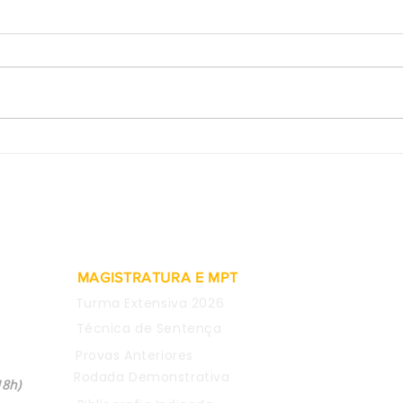
Provas obtidas em WhatsApp
SDI-
de empregada são
rein
consideradas inválidas para
meta
justa causa
comen
CEO 
MAGISTRATURA E MPT
Turma Extensiva 2026
Técnica de Sentença
Provas Anteriores
04
Rodada Demonstrativa
18h)