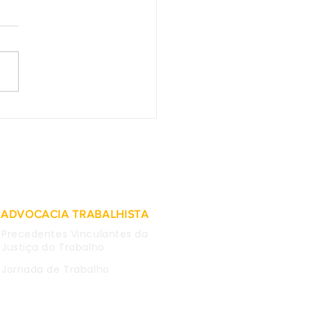
2 do TST - Afastada
tegração imediata de
lúrgico que fez
tário contra estatal e
em rede social
ADVOCACIA TRABALHISTA
Precedentes Vinculantes da
Justiça do Trabalho
Jornada de Trabalho