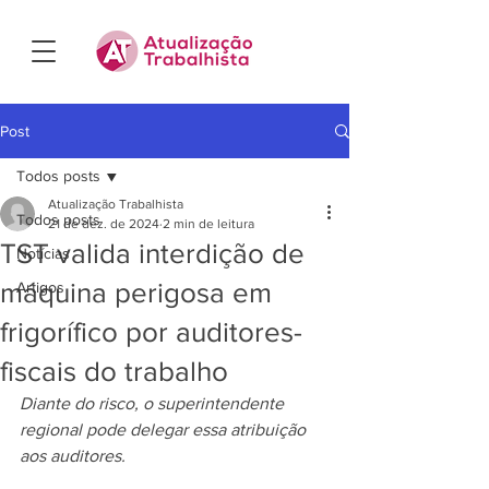
Post
Todos posts
Atualização Trabalhista
Todos posts
21 de dez. de 2024
2 min de leitura
TST valida interdição de
Notícias
máquina perigosa em
Artigos
frigorífico por auditores-
fiscais do trabalho
Diante do risco, o superintendente 
regional pode delegar essa atribuição 
aos auditores.