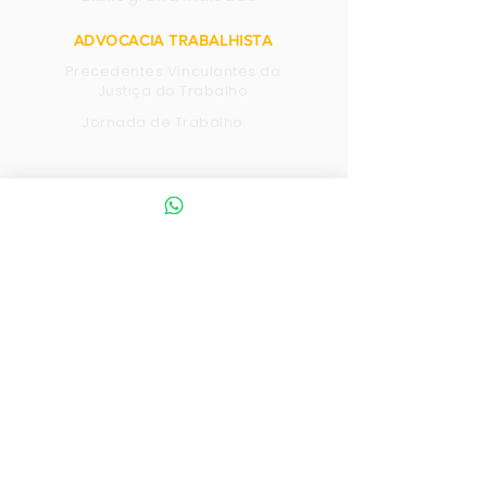
ADVOCACIA TRABALHISTA
Precedentes Vinculantes da
Justiça do Trabalho
Jornada de Trabalho
NOTÍCIAS
Última Publicação
Ver todas
Atendimento
WhatsApp:
(21) 99557-6004
(Atendimento humano das 10h às 18h)
Sede
Av. Presidente Wilson 165 - Sala 1115
(Atendimento com hora marcada)
Rio de Janeiro/RJ