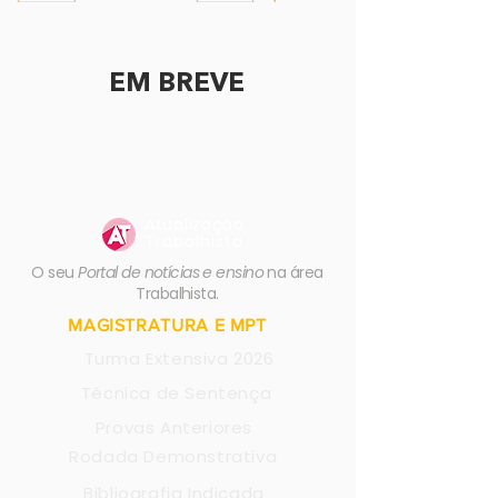
EM BREVE
Atualização
Trabalhista
O seu
Portal de notícias e ensino
na área
Trabalhista.
MAGISTRATURA E MPT
Turma Extensiva 2026
Técnica de Sentença
Provas Anteriores
Rodada Demonstrativa
Bibliografia Indicada