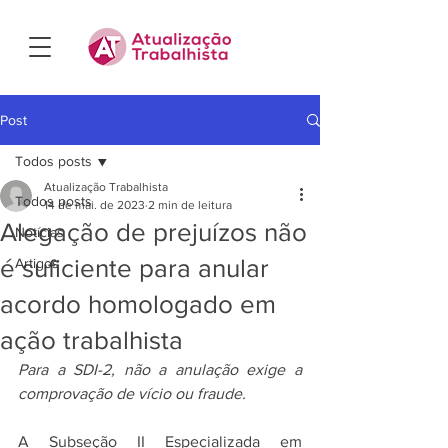
Post
Todos posts
Atualização Trabalhista
Todos posts
14 de mai. de 2023
2 min de leitura
Alegação de prejuízos não
Notícias
é suficiente para anular
Artigos
acordo homologado em
ação trabalhista
Para a SDI-2, não a anulação exige a 
comprovação de vício ou fraude.
A Subseção II Especializada em 