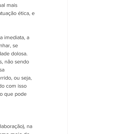
al mais 
tuação ética, e 
a imediata, a 
nhar, se 
dade dolosa. 
s, não sendo 
sa 
rido, ou seja, 
ndo com isso 
 o que pode 
laboração), na 