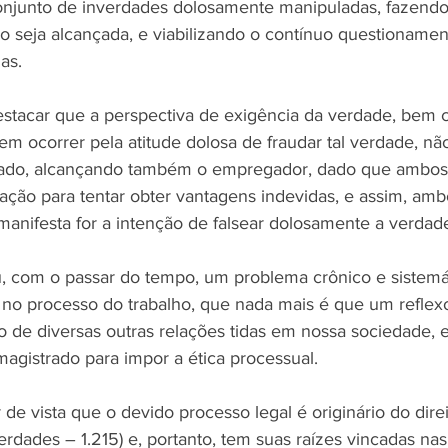
junto de inverdades dolosamente manipuladas, fazendo
o seja alcançada, e viabilizando o contínuo questionamen
as.
destacar que a perspectiva de exigência da verdade, bem
m ocorrer pela atitude dolosa de fraudar tal verdade, nã
gado, alcançando também o empregador, dado que ambo
ulação para tentar obter vantagens indevidas, e assim, am
anifesta for a intenção de falsear dolosamente a verdad
u, com o passar do tempo, um problema crônico e sistemá
 no processo do trabalho, que nada mais é que um reflex
 de diversas outras relações tidas em nossa sociedade, e 
agistrado para impor a ética processual.
 vista que o devido processo legal é originário do direi
rdades – 1.215) e, portanto, tem suas raízes vincadas na