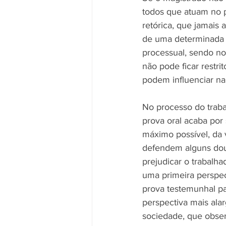
todos que atuam no p
retórica, que jamais 
de uma determinada r
processual, sendo no
não pode ficar restri
podem influenciar na 
No processo do traba
prova oral acaba por 
máximo possível, da 
defendem alguns dout
prejudicar o trabalha
uma primeira perspect
prova testemunhal pa
perspectiva mais alar
sociedade, que obser