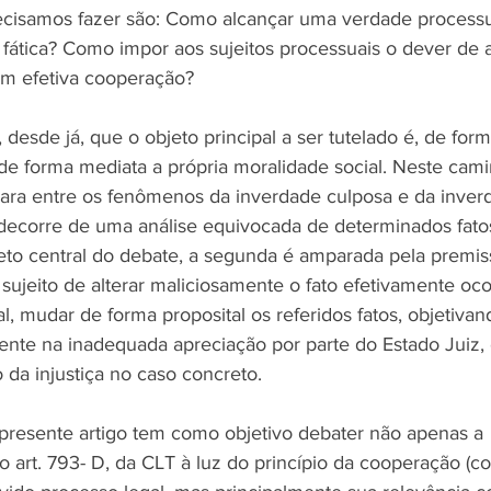
ecisamos fazer são: Como alcançar uma verdade processu
fática? Como impor aos sujeitos processuais o dever de a
em efetiva cooperação?
 desde já, que o objeto principal a ser tutelado é, de form
de forma mediata a própria moralidade social. Neste cami
clara entre os fenômenos da inverdade culposa e da inver
decorre de uma análise equivocada de determinados fato
to central do debate, a segunda é amparada pela premis
ujeito de alterar maliciosamente o fato efetivamente ocor
l, mudar de forma proposital os referidos fatos, objetiva
mente na inadequada apreciação por parte do Estado Juiz,
o da injustiça no caso concreto.
 presente artigo tem como objetivo debater não apenas a 
o art. 793- D, da CLT à luz do princípio da cooperação (co