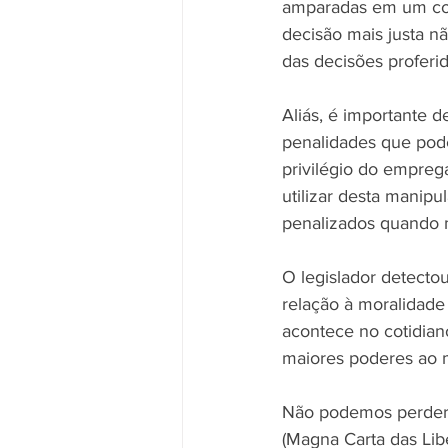
amparadas em um con
decisão mais justa nã
das decisões proferid
Aliás, é importante 
penalidades que pode
privilégio do empre
utilizar desta manip
penalizados quando m
O legislador detecto
relação à moralidade
acontece no cotidiano
maiores poderes ao m
Não podemos perder de
(Magna Carta das Libe