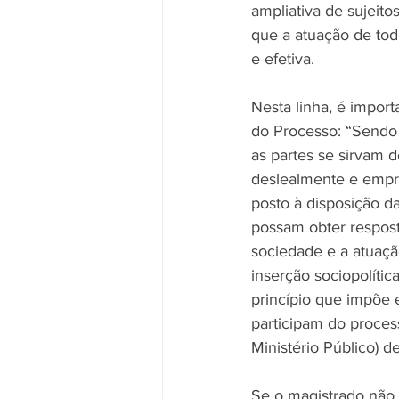
ampliativa de sujeitos
que a atuação de tod
e efetiva.
Nesta linha, é import
do Processo: “Sendo 
as partes se sirvam 
deslealmente e empre
posto à disposição d
possam obter respost
sociedade e a atuaçã
inserção sociopolític
princípio que impõe 
participam do process
Ministério Público) d
Se o magistrado não 