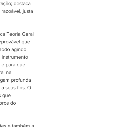
eração; destaca 
razoável, justa 
ca Teoria Geral 
eprovável que 
 modo agindo 
 instrumento 
 e para que 
al na 
orgam profunda 
a seus fins. O 
s que 
bros do 
rtes e também a 