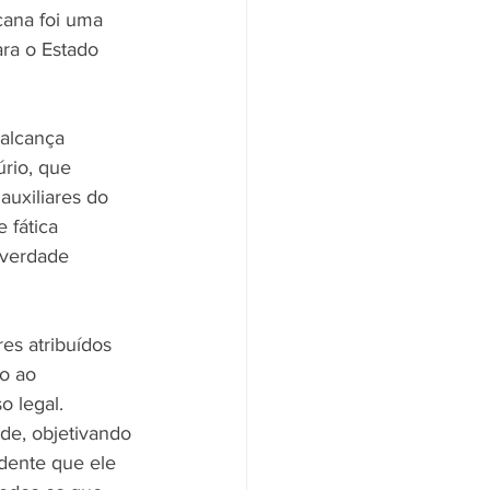
cana foi uma 
ra o Estado 
alcança 
rio, que 
auxiliares do 
 fática 
nverdade 
es atribuídos 
o ao 
o legal.
de, objetivando 
dente que ele 