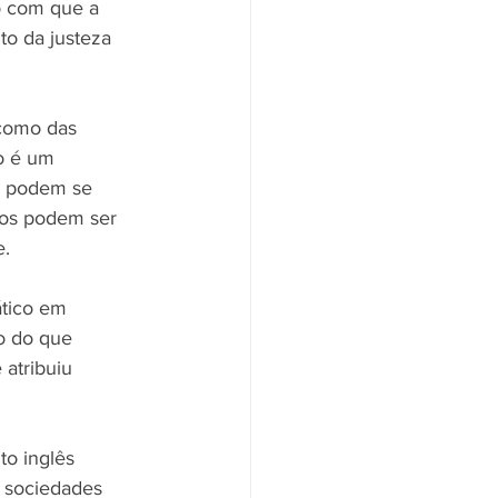
 com que a 
to da justeza 
 como das 
o é um 
s podem se 
bos podem ser 
e.
tico em 
o do que 
atribuiu 
to inglês 
s sociedades 