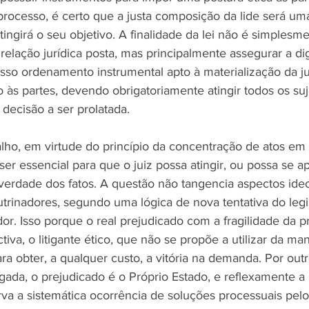
rocesso, é certo que a justa composição da lide será u
atingirá o seu objetivo. A finalidade da lei não é simplesm
elação jurídica posta, mas principalmente assegurar a di
sso ordenamento instrumental apto à materialização da ju
to às partes, devendo obrigatoriamente atingir todos os suj
decisão a ser prolatada.
lho, em virtude do princípio da concentração de atos em 
ser essencial para que o juiz possa atingir, ou possa se a
verdade dos fatos. A questão não tangencia aspectos ide
rinadores, segundo uma lógica de nova tentativa do legi
dor. Isso porque o real prejudicado com a fragilidade da p
iva, o litigante ético, que não se propõe a utilizar da ma
ra obter, a qualquer custo, a vitória na demanda. Por out
gada, o prejudicado é o Próprio Estado, e reflexamente a 
va a sistemática ocorrência de soluções processuais pelo