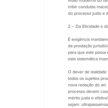
visão moderna do dev
inibir condutas inace
do processo justo e é
2 – Da Eticidade e d
É exigência mandamen
da prestação jurisdic
para que este possa e
esta sistemática inse
O dever de lealdade 
todos os sujeitos pro
nova redação do art.
processo devem coope
mérito justa e efetiv
sejam: ultrapassamos 