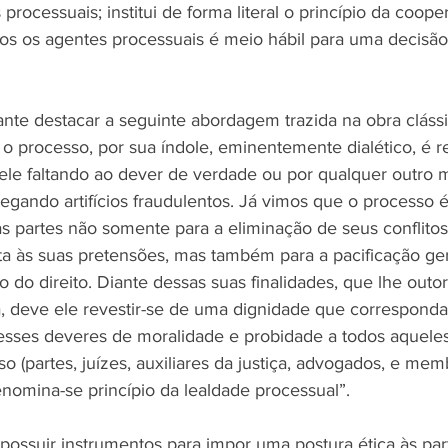
 processuais; institui de forma literal o princípio da coop
os os agentes processuais é meio hábil para uma decisão 
ante destacar a seguinte abordagem trazida na obra clássi
o processo, por sua índole, eminentemente dialético, é r
dele faltando ao dever de verdade ou por qualquer outro
gando artifícios fraudulentos. Já vimos que o processo é
as partes não somente para a eliminação de seus conflitos
a às suas pretensões, mas também para a pacificação ger
o do direito. Diante dessas suas finalidades, que lhe out
a, deve ele revestir-se de uma dignidade que corresponda 
esses deveres de moralidade e probidade a todos aquele
o (partes, juízes, auxiliares da justiça, advogados, e mem
enomina-se princípio da lealdade processual”.
possuir instrumentos para impor uma postura ética às pa