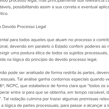
ido processo legal, mas principalmente sua relevância 
itáveis, possibilitando assim a sua correta e eventual apli
tico.
o Devido Processo Legal
tal para todos aqueles que atuam no processo a contrib
ional, devendo em paralelo o Estado conferir poderes ao 
xigir uma postura ética de todos os sujeitos processuais,
rida na lógica do princípio do devido processo legal. 
não pode ser analisado de forma restrita às partes, deven
cessuais. Tal análise ganha contornos especiais quando ve
 6º, NCPC, que estabelece de forma clara que “todos os su
rar entre si para que se obtenha, em tempo razoável, d
a”. Tal redação culmina por trazer algumas premissas relev
a lógica de partes processuais, para passar a alcançar a l