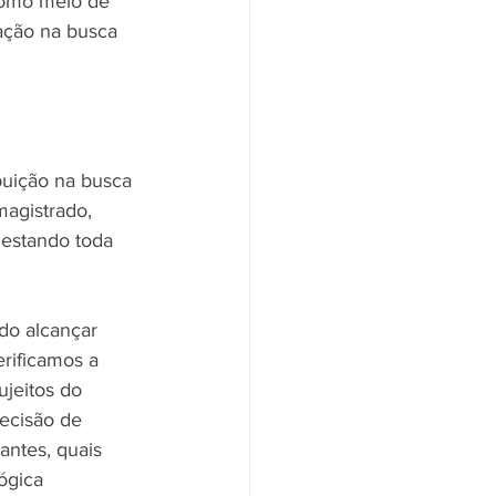
como meio de 
cação na busca 
uição na busca 
magistrado, 
 estando toda 
do alcançar 
rificamos a 
jeitos do 
ecisão de 
antes, quais 
ógica 