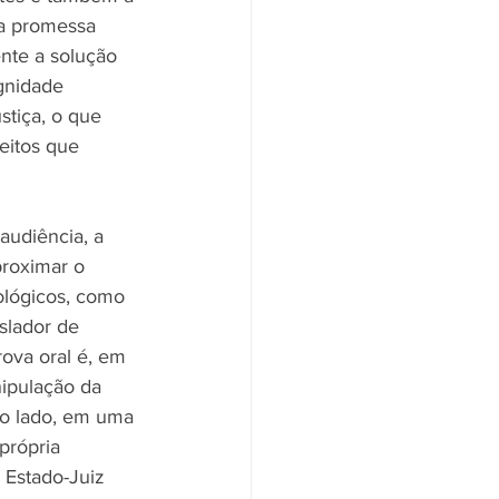
ma promessa 
ente a solução 
gnidade 
stiça, o que 
eitos que 
audiência, a 
proximar o 
ológicos, como 
slador de 
rova oral é, em 
nipulação da 
ro lado, em uma 
própria 
 Estado-Juiz 