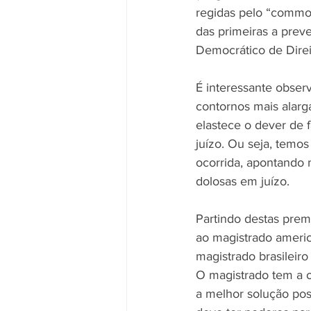
regidas pelo “common
das primeiras a prev
Democrático de Direi
É interessante obser
contornos mais alarga
elastece o dever de f
juízo. Ou seja, temo
ocorrida, apontando 
dolosas em juízo.
Partindo destas premi
ao magistrado americ
magistrado brasileir
O magistrado tem a o
a melhor solução pos