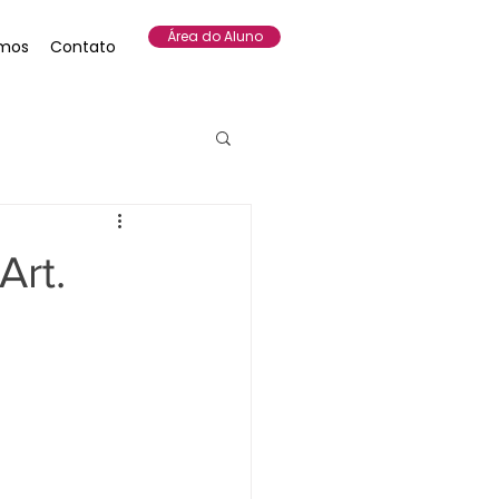
Área do Aluno
mos
Contato
Art.