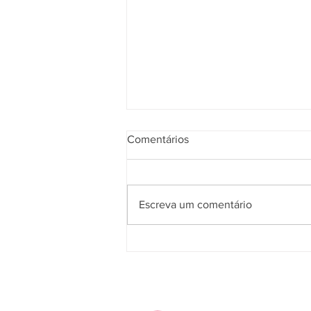
Comentários
Escreva um comentário
2ª Turma do TST valida
rescisão indireta pelo não
pagamento de adicional de
insalubridade