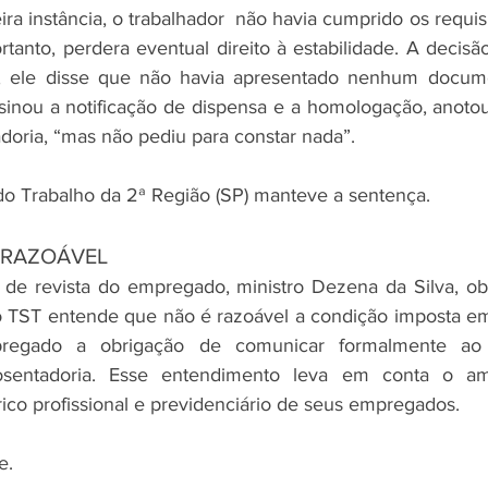
ira instância, o trabalhador  não havia cumprido os requisi
rtanto, perdera eventual direito à estabilidade. A decisã
 ele disse que não havia apresentado nenhum docume
inou a notificação de dispensa e a homologação, anotou
doria, “mas não pediu para constar nada”.
do Trabalho da 2ª Região (SP) manteve a sentença.
 RAZOÁVEL
o de revista do empregado, ministro Dezena da Silva, o
o TST entende que não é razoável a condição imposta em
pregado a obrigação de comunicar formalmente ao
osentadoria. Esse entendimento leva em conta o am
ico profissional e previdenciário de seus empregados.
e.