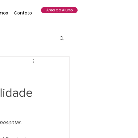
Área do Aluno
mos
Contato
lidade
posentar.