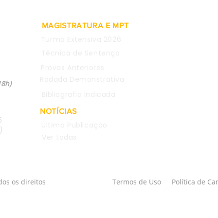
MAGISTRATURA E MPT
Turma Extensiva 2026
Técnica de Sentença
Provas Anteriores
04
Rodada Demonstrativa
18h)
Bibliografia Indicada
NOTÍCIAS
5
Última Publicação
)
Ver todas
os os direitos
Termos de Uso
Política de C