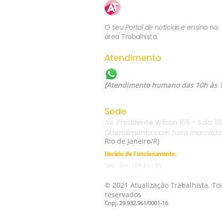
Atualização
Trabalhista
O seu
Portal de notícias e ensino
na
área Trabalhista.
Atendimento
WhatsApp: (21) 99557-60
(Atendimento humano das 10h às 
Sede
Av. Presidente Wilson 165 - Sala 111
(Atendimento com hora marcada
Rio de Janeiro/RJ
Horário de Funcionamento:
Seg - Sex: 10h às 18h
© 2021 Atualização Trabalhista. Tod
reservados
Cnpj. 29.932.961/0001-16