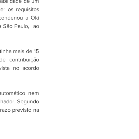
abilidade de um 
r os requisitos 
condenou a Oki 
 São Paulo,  ao 
inha mais de 15 
 contribuição 
vista no acordo 
automático nem 
lhador. Segundo 
azo previsto na 