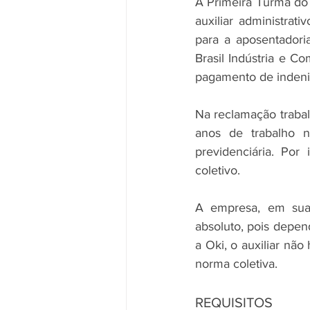
A Primeira Turma do 
auxiliar administrat
para a aposentadori
Brasil Indústria e C
pagamento de indeniz
Na reclamação trabal
anos de trabalho n
previdenciária. Por 
coletivo.
A empresa, em sua 
absoluto, pois depe
a Oki, o auxiliar nã
norma coletiva.
REQUISITOS