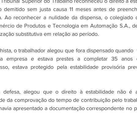
Tribunal Superior do Trabalho reconheceu o direito à est
ivo demitido sem justa causa 11 meses antes de preenche
a. Ao reconhecer a nulidade da dispensa, o colegiado 
omércio de Produtos e Tecnologia em Automação S.A., de
ação substitutiva em relação ao período.
hista, o trabalhador alegou que fora dispensado quando  t
a empresa e estava prestes a completar 35 anos de
isso, estava protegido pela estabilidade provisória pre
defesa, alegou que o direito à estabilidade não é 
nde da comprovação do tempo de contribuição pelo traba
o havia apresentado a documentação correspondente no pr