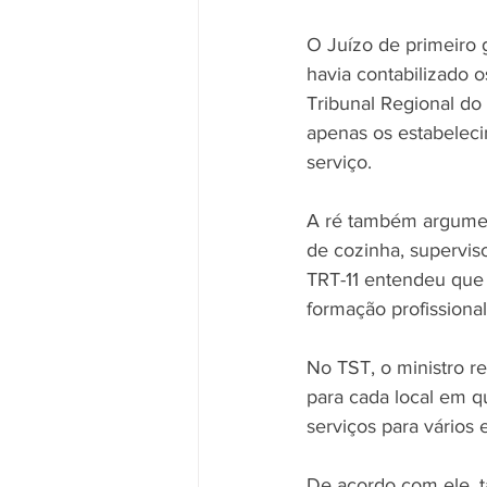
O Juízo de primeiro 
havia contabilizado o
Tribunal Regional do
apenas os estabelec
serviço.
A ré também argument
de cozinha, supervis
TRT-11 entendeu que
formação profissiona
No TST, o ministro re
para cada local em qu
serviços para vários 
De acordo com ele, ta