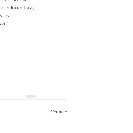
cada tomadora, 
s os 
 TST
.
Ver tudo