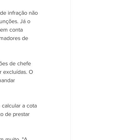
de infração não 
funções. Já o 
 em conta 
omadores de 
ões de chefe 
 excluídas. O 
mandar 
 calcular a cota 
o de prestar 
m muito. "A 