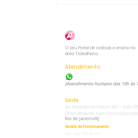
5ª Turma do TST confirma
competência da JT para julgar
ação sobre plano de saúde
previsto no contrato de
trabalho ou em norma coletiva
Atualização
Trabalhista
O seu
Portal de notícias e ensino
na
área Trabalhista.
Atendimento
WhatsApp: (21) 99557-60
(Atendimento humano das 10h às 
Sede
Av. Presidente Wilson 165 - Sala 111
(Atendimento com hora marcada
Rio de Janeiro/RJ
Horário de Funcionamento:
Seg - Sex: 10h às 18h