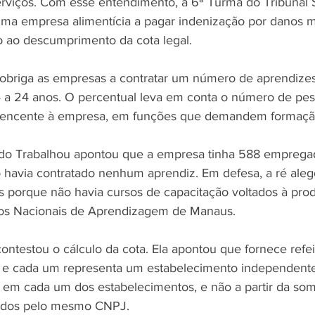
serviços. Com esse entendimento, a 6ª Turma do Tribunal 
a empresa alimentícia a pagar indenização por danos mo
o ao descumprimento da cota legal.
obriga as empresas a contratar um número de aprendizes
4 a 24 anos. O percentual leva em conta o número de pe
tencente à empresa, em funções que demandem formação 
o do Trabalhou apontou que a empresa tinha 588 emprega
 havia contratado nenhum aprendiz. Em defesa, a ré ale
s porque não havia cursos de capacitação voltados à pro
ços Nacionais de Aprendizagem de Manaus.
testou o cálculo da cota. Ela apontou que fornece refe
s e cada um representa um estabelecimento independente.
a em cada um dos estabelecimentos, e não a partir da so
ados pelo mesmo CNPJ.