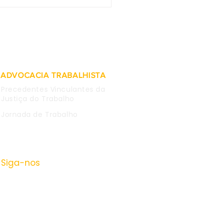
as obtidas em WhatsApp
mpregada são
deradas inválidas para
 causa
ADVOCACIA TRABALHISTA
Precedentes Vinculantes da
Justiça do Trabalho
Jornada de Trabalho
Siga-nos