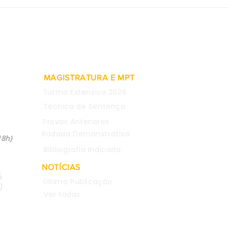
2ª Turma do TST valida
Prov
rescisão indireta pelo não
de e
pagamento de adicional de
consi
insalubridade
justa
MAGISTRATURA E MPT
Turma Extensiva 2026
Técnica de Sentença
Provas Anteriores
04
Rodada Demonstrativa
18h)
Bibliografia Indicada
NOTÍCIAS
5
Última Publicação
)
Ver todas