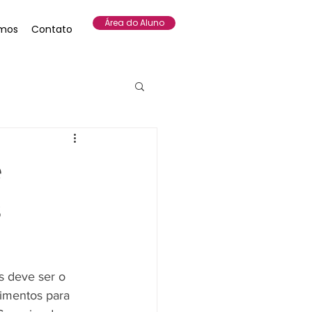
Área do Aluno
mos
Contato
e
s
s deve ser o 
imentos para 