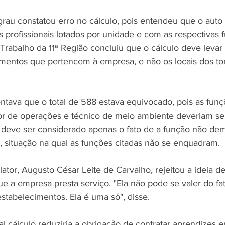
grau constatou erro no cálculo, pois entendeu que o auto 
s profissionais lotados por unidade e com as respectivas 
 Trabalho da 11ª Região concluiu que o cálculo deve levar
imentos que pertencem à empresa, e não os locais dos t
ava que o total de 588 estava equivocado, pois as funç
or de operações e técnico de meio ambiente deveriam ser
 deve ser considerado apenas o fato de a função não de
l, situação na qual as funções citadas não se enquadram.
lator, Augusto César Leite de Carvalho, rejeitou a ideia de
e a empresa presta serviço. "Ela não pode se valer do fat
estabelecimentos. Ela é uma só", disse.
l cálculo reduziria a obrigação de contratar aprendizes e