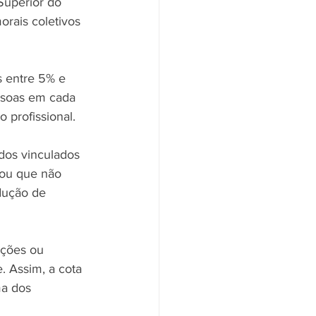
Superior do 
rais coletivos 
 entre 5% e 
ssoas em cada 
profissional.
dos vinculados 
gou que não 
dução de 
ições ou 
 Assim, a cota 
ma dos 