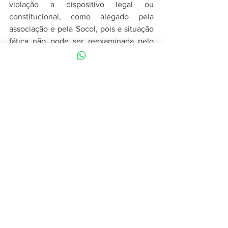
violação a dispositivo legal ou 
constitucional, como alegado pela 
associação e pela Socol, pois a situação 
fática não pode ser reexaminada pelo 
TST.
Por maioria, vencido o ministro Sérgio 
Pinto Martins, que dava provimento aos 
apelos, a Oitava Turma negou 
provimento aos agravos.
Fonte: Tribunal Superior do Trabalho, 
por Lourdes Tavares, 22.04.2024
Notícias