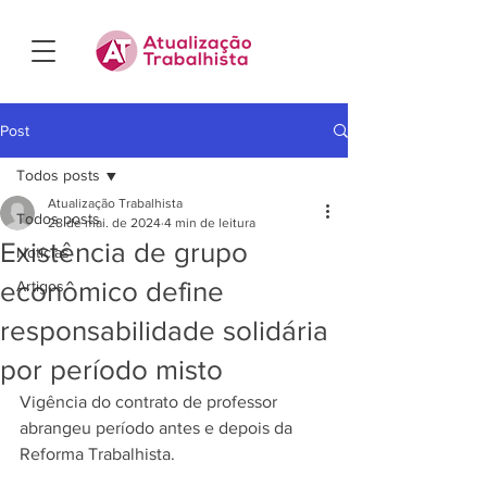
Post
Todos posts
Atualização Trabalhista
Todos posts
28 de mai. de 2024
4 min de leitura
Existência de grupo
Notícias
econômico define
Artigos
responsabilidade solidária
por período misto
Vigência do contrato de professor 
abrangeu período antes e depois da 
Reforma Trabalhista.