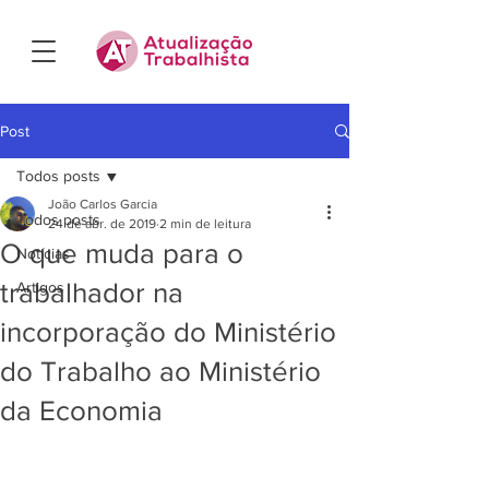
Post
Todos posts
João Carlos Garcia
Todos posts
24 de abr. de 2019
2 min de leitura
O que muda para o
Notícias
trabalhador na
Artigos
incorporação do Ministério
do Trabalho ao Ministério
da Economia