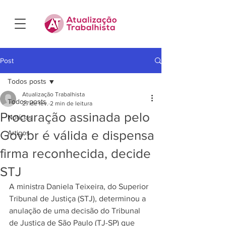
Post
Todos posts
Atualização Trabalhista
Todos posts
27 de fev.
2 min de leitura
Procuração assinada pelo
Notícias
Gov.br é válida e dispensa
Artigos
firma reconhecida, decide
STJ
A ministra Daniela Teixeira, do Superior 
Tribunal de Justiça (STJ), determinou a 
anulação de uma decisão do Tribunal 
de Justiça de São Paulo (TJ-SP) que 