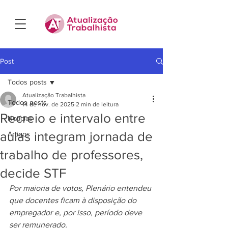
Post
Todos posts
Atualização Trabalhista
Todos posts
14 de nov. de 2025
2 min de leitura
Recreio e intervalo entre
Notícias
aulas integram jornada de
Artigos
trabalho de professores,
decide STF
Por maioria de votos, Plenário entendeu 
que docentes ficam à disposição do 
empregador e, por isso, período deve 
ser remunerado.