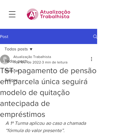
Post
Todos posts
Atualização Trabalhista
Todos posts
1 de fev. de 2022
3 min de leitura
TST: pagamento de pensão
Notícias
em parcela única seguirá
Artigos
modelo de quitação
antecipada de
empréstimos
A 1ª Turma aplicou ao caso a chamada 
“fórmula do valor presente”.