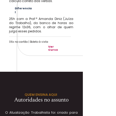
cálculo correto das verbas.
Diferencia
l
25h com a Prof.ª Amanda Diniz (Juíza
do Trabalho), do banco de horas ao
regime 12x36, com o olhar de quem
julga esses pedidos.
06x no cartão | Boleto à vista
Ver
Curso
QUEM ENSINA AQUI
Autoridades no assunto
O Atualização Trabalhista foi criado para