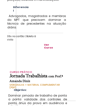
Diferencia
l
Advogados, magistrados e membros
do MPT que precisam dominar a
técnica de precedentes na atuação
diária.
06x no cartão | Boleto à
vista
Ver
Curso
CURSO PRÁTICO
Jornada Trabalhista
com Prof.ª
Amanda Diniz
VIDEOAULAS + MATERIAL COMPLEMENTAR
(PDF)
Objetivo:
Dominar jornada de trabalho de ponta
a ponta: validade dos controles de
ponto, ônus da prova em audiência e