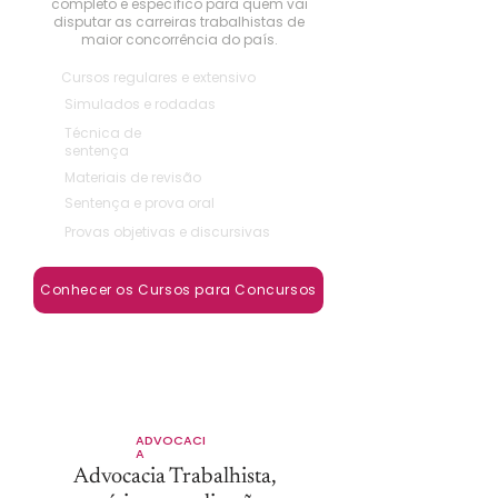
completo e específico para quem vai
disputar as carreiras trabalhistas de
maior concorrência do país.
Cursos regulares e extensivo
Simulados e rodadas
Técnica de
sentença
Materiais de revisão
Sentença e prova oral
Provas objetivas e discursivas
Conhecer os Cursos para Concursos
ADVOCACI
A
Advocacia Trabalhista,