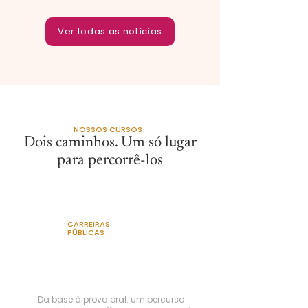
Ver todas as notícias
NOSSOS CURSOS
Dois caminhos. Um só lugar
para percorrê-los
CARREIRAS
PÚBLICAS
Preparação para a
Magistratura do Trabalho e o
MPT
Da base à prova oral: um percurso